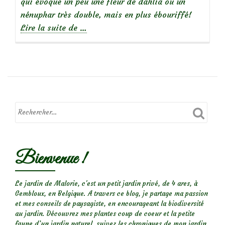
qui évoque un peu une fleur de dahlia ou un
nénuphar très double, mais en plus ébouriffé!
à
Lire la suite de
…
propos
deFocus
sur
le
rosier
‘Paul
Transon’
Bienvenue !
Le jardin de Malorie, c'est un petit jardin privé, de 4 ares, à
Gembloux, en Belgique. A travers ce blog, je partage ma passion
et mes conseils de paysagiste, en encourageant la biodiversité
au jardin. Découvrez mes plantes coup de coeur et la petite
faune d’un jardin naturel, suivez les chroniques de mon jardin