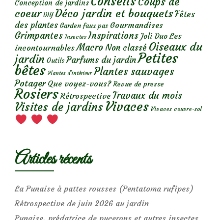
Conseils
Coups de
Conception de jardins
Déco jardin et bouquets
coeur
Fêtes
DIY
des plantes
Gourmandises
Garden faux pas
Grimpantes
Inspirations
Les
Joli Duo
Insectes
Oiseaux du
Macro
Non classé
incontournables
Petites
jardin
Parfums du jardin
Outils
bêtes
Plantes sauvages
Plantes d’intérieur
Potager
Que voyez-vous?
Revue de presse
Rosiers
Travaux du mois
Rétrospective
Vivaces
Visites de jardins
Vivaces couvre-sol
Articles récents
La Punaise à pattes rousses (Pentatoma rufipes)
Rétrospective de juin 2026 au jardin
Punaise, prédatrice de pucerons et autres insectes