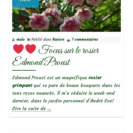
malo
Publié dans
Rosiers
7 commentaires
Focus sur le rosier
Edmond Proust
Edmond Proust est un magnifique
rosier
grimpant
qui se pare de beaux bouquets dans les
tons roses nuancés. Il m’a séduite le week-end
dernier, dans le jardin personnel d’André Eve!
à
Lire la suite de
…
propos
de