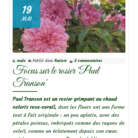
19
Focus
MAI
sur
le
rosier
Edmond
Proust
malo
Publié dans
Rosiers
2 commentaires
Focus sur le rosier ‘Paul
Transon’
Paul Transon est un rosier grimpant au chaud
coloris rose-corail,
dont les fleurs ont une forme
tout à fait originale : un peu aplatie, avec des
pétales pointus, imbriqués comme des rayons de
soleil, comme un éclatement depuis son cœur,