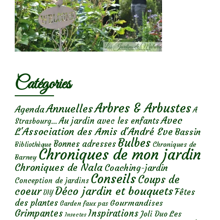
Catégories
Arbres & Arbustes
Annuelles
Agenda
A
Avec
Au jardin avec les enfants
Strasbourg...
L'Association des Amis d'André Eve
Bassin
Bulbes
Bonnes adresses
Chroniques de
Bibliothèque
Chroniques de mon jardin
Barney
Chroniques de Nala
Coaching-jardin
Conseils
Coups de
Conception de jardins
Déco jardin et bouquets
coeur
Fêtes
DIY
des plantes
Gourmandises
Garden faux pas
Grimpantes
Inspirations
Les
Joli Duo
Insectes