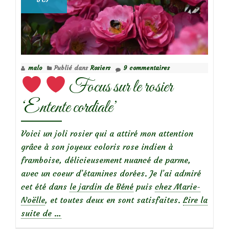
malo
Publié dans
Rosiers
9 commentaires
Focus sur le rosier
‘Entente cordiale’
Voici un joli rosier qui a attiré mon attention
grâce à son joyeux coloris rose indien à
framboise, délicieusement nuancé de parme,
avec un coeur d’étamines dorées. Je l’ai admiré
cet été dans
le jardin de Béné
puis
chez Marie-
Noëlle
, et toutes deux en sont satisfaites.
Lire la
à
suite de
…
propos