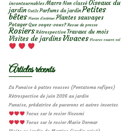
Oiseaux du
Macro
Non classé
incontournables
Petites
jardin
Parfums du jardin
Outils
bêtes
Plantes sauvages
Plantes d’intérieur
Potager
Que voyez-vous?
Revue de presse
Rosiers
Travaux du mois
Rétrospective
Vivaces
Visites de jardins
Vivaces couvre-sol
Articles récents
La Punaise à pattes rousses (Pentatoma rufipes)
Rétrospective de juin 2026 au jardin
Punaise, prédatrice de pucerons et autres insectes
Focus sur le rosier Nozomi
Focus sur le rosier Marie Dermar