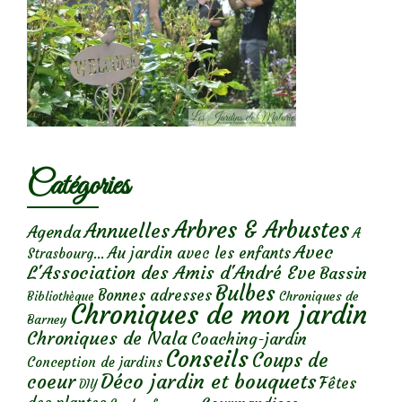
Catégories
Arbres & Arbustes
Annuelles
Agenda
A
Avec
Au jardin avec les enfants
Strasbourg...
L'Association des Amis d'André Eve
Bassin
Bulbes
Bonnes adresses
Chroniques de
Bibliothèque
Chroniques de mon jardin
Barney
Chroniques de Nala
Coaching-jardin
Conseils
Coups de
Conception de jardins
Déco jardin et bouquets
coeur
Fêtes
DIY