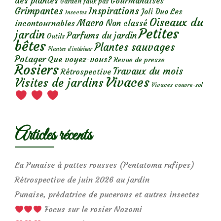
des plantes
Gourmandises
Garden faux pas
Grimpantes
Inspirations
Les
Joli Duo
Insectes
Oiseaux du
Macro
Non classé
incontournables
Petites
jardin
Parfums du jardin
Outils
bêtes
Plantes sauvages
Plantes d’intérieur
Potager
Que voyez-vous?
Revue de presse
Rosiers
Travaux du mois
Rétrospective
Vivaces
Visites de jardins
Vivaces couvre-sol
Articles récents
La Punaise à pattes rousses (Pentatoma rufipes)
Rétrospective de juin 2026 au jardin
Punaise, prédatrice de pucerons et autres insectes
Focus sur le rosier Nozomi