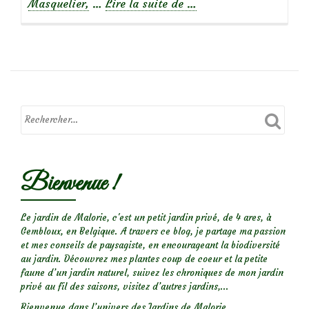
à
Masquelier,
…
Lire la suite de
…
propos
de« La
Bonne
Maison »,
le
remarquable
jardin
de
roses
Bienvenue !
d’Odile
Masquelier
Le jardin de Malorie, c'est un petit jardin privé, de 4 ares, à
Gembloux, en Belgique. A travers ce blog, je partage ma passion
et mes conseils de paysagiste, en encourageant la biodiversité
au jardin. Découvrez mes plantes coup de coeur et la petite
faune d’un jardin naturel, suivez les chroniques de mon jardin
privé au fil des saisons, visitez d’autres jardins,...
Bienvenue dans l’univers des Jardins de Malorie