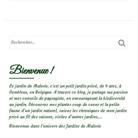
de
Chenille
orange
et
noire
(l’écaille
du
Bienvenue !
seneçon)
Le jardin de Malorie, c'est un petit jardin privé, de 4 ares, à
Gembloux, en Belgique. A travers ce blog, je partage ma passion
et mes conseils de paysagiste, en encourageant la biodiversité
au jardin. Découvrez mes plantes coup de coeur et la petite
faune d’un jardin naturel, suivez les chroniques de mon jardin
privé au fil des saisons, visitez d’autres jardins,...
Bienvenue dans l’univers des Jardins de Malorie