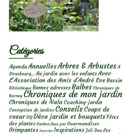
Catégories
Arbres & Arbustes
Annuelles
Agenda
A
Avec
Au jardin avec les enfants
Strasbourg...
L'Association des Amis d'André Eve
Bassin
Bulbes
Bonnes adresses
Chroniques de
Bibliothèque
Chroniques de mon jardin
Barney
Chroniques de Nala
Coaching-jardin
Conseils
Coups de
Conception de jardins
Déco jardin et bouquets
coeur
Fêtes
DIY
des plantes
Gourmandises
Garden faux pas
Grimpantes
Inspirations
Les
Joli Duo
Insectes