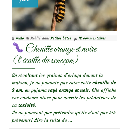
malo
Publié dans
Petites bêtes
12 commentaires
Chenille orange et noire
(l’écaille du seneçon)
En récoltant les graines d’orlaya devant la
maison, je ne pouvais pas rater cette
chenille de
3 cm
, en pyjama
rayé orange et noir
. Elle affiche
ces couleurs vives pour avertir les prédateurs de
sa
toxicité
.
Ils ne pourront pas prétendre qu’ils n’ont pas été
à
prévenus!
Lire la suite de
…
propos