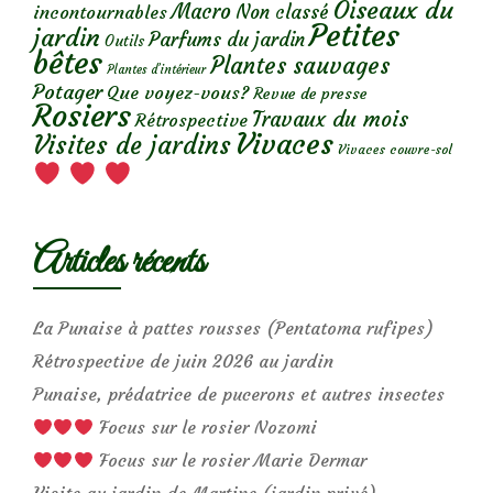
Oiseaux du
Macro
Non classé
incontournables
Petites
jardin
Parfums du jardin
Outils
bêtes
Plantes sauvages
Plantes d’intérieur
Potager
Que voyez-vous?
Revue de presse
Rosiers
Travaux du mois
Rétrospective
Vivaces
Visites de jardins
Vivaces couvre-sol
Articles récents
La Punaise à pattes rousses (Pentatoma rufipes)
Rétrospective de juin 2026 au jardin
Punaise, prédatrice de pucerons et autres insectes
Focus sur le rosier Nozomi
Focus sur le rosier Marie Dermar