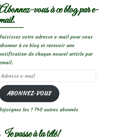
Abonnez-vous à ce blog par e-
mail.
Saisissez votre adresse e-mail pour vous
abonner à ce blog et recevoir une
notification de chaque nouvel article par
email.
Adresse
e-
mail
ABONNEZ-VOUS
Rejoignez les 1 740 autres abonnés
Je passe à la télé!