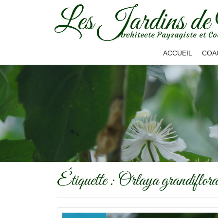
Les Jardins de
Aller
Architecte Paysagiste et Co
au
contenu
ACCUEIL
COA
Étiquette :
Orlaya grandiflora