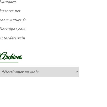
Natagora
Insectes.net
zoom-nature.fr
florealpes.com
notesdeterrain
Archives
Archives