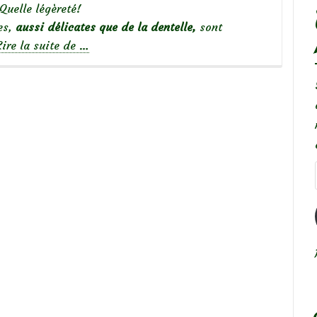
Quelle légèreté!
es,
aussi délicates que de la dentelle,
sont
à
Lire la suite de
…
propos
deMes
indispensables
:
Orlaya
grandiflora