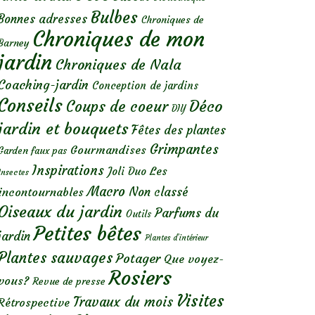
Bulbes
Bonnes adresses
Chroniques de
Chroniques de mon
Barney
jardin
Chroniques de Nala
Coaching-jardin
Conception de jardins
Conseils
Déco
Coups de coeur
DIY
jardin et bouquets
Fêtes des plantes
Grimpantes
Gourmandises
Garden faux pas
Inspirations
Les
Joli Duo
Insectes
Macro
Non classé
incontournables
Oiseaux du jardin
Parfums du
Outils
Petites bêtes
jardin
Plantes d’intérieur
Plantes sauvages
Potager
Que voyez-
Rosiers
vous?
Revue de presse
Visites
Travaux du mois
Rétrospective