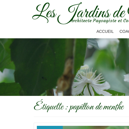
Les Jardins de
Aller
Architecte Paysagiste et Co
au
contenu
ACCUEIL
COA
Étiquette :
papillon de menthe