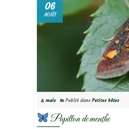
06
AOÛT
malo
Publié dans
Petites bêtes
Papillon de menthe