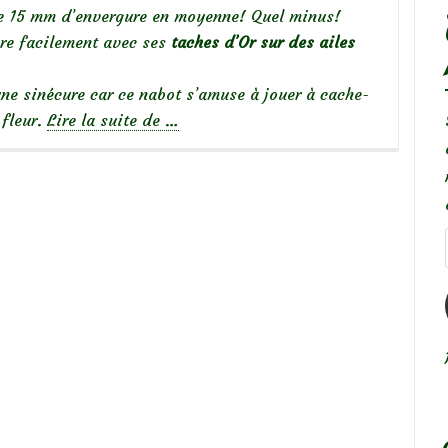
ne 15 mm d’envergure en moyenne! Quel minus!
ère facilement avec ses
taches d’Or sur des ailes
ne sinécure car ce nabot s’amuse à jouer à cache-
à
 fleur.
Lire la suite de
…
propos
de
Papillon
de
menthe