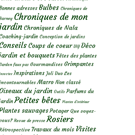
Bulbes
Bonnes adresses
Chroniques de
Chroniques de mon
Barney
jardin
Chroniques de Nala
Coaching-jardin
Conception de jardins
Conseils
Déco
Coups de coeur
DIY
jardin et bouquets
Fêtes des plantes
Grimpantes
Gourmandises
Garden faux pas
Inspirations
Les
Joli Duo
Insectes
Macro
Non classé
incontournables
Oiseaux du jardin
Parfums du
Outils
Petites bêtes
jardin
Plantes d’intérieur
Plantes sauvages
Potager
Que voyez-
Rosiers
vous?
Revue de presse
Visites
Travaux du mois
Rétrospective