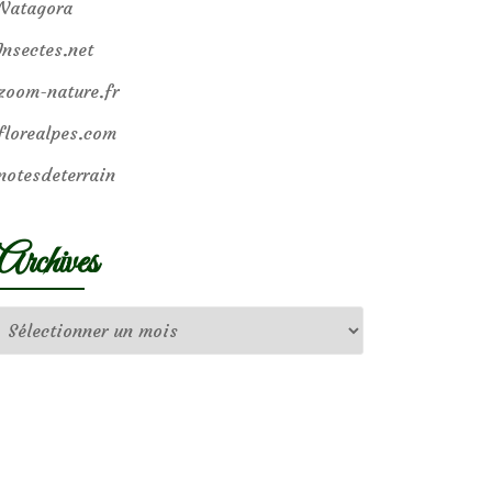
Natagora
Insectes.net
zoom-nature.fr
florealpes.com
notesdeterrain
Archives
Archives