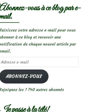
Abonnez-vous à ce blog par e-
mail.
Saisissez votre adresse e-mail pour vous
abonner à ce blog et recevoir une
notification de chaque nouvel article par
email.
Adresse
e-
mail
ABONNEZ-VOUS
Rejoignez les 1 740 autres abonnés
Je passe à la télé!