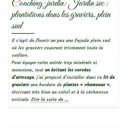
Coaching-jardin: Jardin sec :
plantations dans les graviers, plein
sud
Il s’agit de fleurir un peu une façade plein sud
où les graviers couvrent tristement toute la
surface.
Pour égayer cette entrée trop minérale et
monotone, tout
en évitant les corvées
d’arrosage
, j’ai proposé d’installer dans ce
lit de
graviers
une bordure de
plantes « chameaux »
,
résistant très bien au soleil et à la sécheresse
à
estivale.
Lire la suite de
…
propos
deCoaching-
jardin: