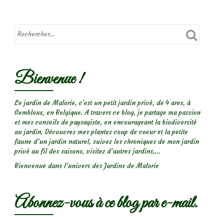
Jardin
sec
:
plantations
dans
les
Bienvenue !
graviers,
plein
sud
Le jardin de Malorie, c'est un petit jardin privé, de 4 ares, à
Gembloux, en Belgique. A travers ce blog, je partage ma passion
et mes conseils de paysagiste, en encourageant la biodiversité
au jardin. Découvrez mes plantes coup de coeur et la petite
faune d’un jardin naturel, suivez les chroniques de mon jardin
privé au fil des saisons, visitez d’autres jardins,...
Bienvenue dans l’univers des Jardins de Malorie
Abonnez-vous à ce blog par e-mail.