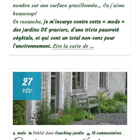
nombre sur une surface gravillonnée… Ca j’aime
beaucoup!
En revanche,
je m’insurge contre cette « mode »
des jardins DE graviers, d’une triste pauvreté
végétale, et qui sont un total non-sens pour
à
l’environnement.
Lire la suite de
…
propos
deGarden
faux-
pas:
27
les
FÉV
« jardins »
de
cailloux
malo
Publié dans
Coaching-jardin
18 commentaires