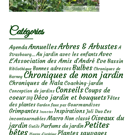
Catégories
Arbres & Arbustes
Annuelles
Agenda
A
Avec
Au jardin avec les enfants
Strasbourg...
L'Association des Amis d'André Eve
Bassin
Bulbes
Bonnes adresses
Chroniques de
Bibliothèque
Chroniques de mon jardin
Barney
Chroniques de Nala
Coaching-jardin
Conseils
Coups de
Conception de jardins
Déco jardin et bouquets
coeur
Fêtes
DIY
des plantes
Gourmandises
Garden faux pas
Grimpantes
Inspirations
Les
Joli Duo
Insectes
Oiseaux du
Macro
Non classé
incontournables
Petites
jardin
Parfums du jardin
Outils
bêtes
Plantes sauvages
Plantes d’intérieur