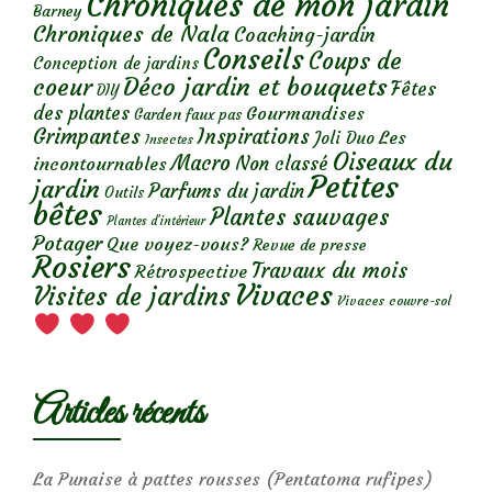
Chroniques de mon jardin
Barney
Chroniques de Nala
Coaching-jardin
Conseils
Coups de
Conception de jardins
Déco jardin et bouquets
coeur
Fêtes
DIY
des plantes
Gourmandises
Garden faux pas
Grimpantes
Inspirations
Les
Joli Duo
Insectes
Oiseaux du
Macro
Non classé
incontournables
Petites
jardin
Parfums du jardin
Outils
bêtes
Plantes sauvages
Plantes d’intérieur
Potager
Que voyez-vous?
Revue de presse
Rosiers
Travaux du mois
Rétrospective
Vivaces
Visites de jardins
Vivaces couvre-sol
Articles récents
La Punaise à pattes rousses (Pentatoma rufipes)