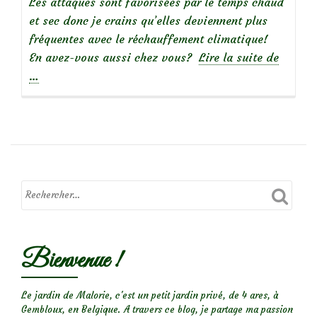
Les attaques sont favorisées par le temps chaud
et sec donc je crains qu’elles deviennent plus
fréquentes avec le réchauffement climatique!
à
En avez-vous aussi chez vous?
Lire la suite de
propos
…
deCoche
farineu
Bienvenue !
Le jardin de Malorie, c'est un petit jardin privé, de 4 ares, à
Gembloux, en Belgique. A travers ce blog, je partage ma passion