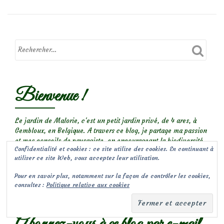
Bienvenue !
Le jardin de Malorie, c'est un petit jardin privé, de 4 ares, à
Gembloux, en Belgique. A travers ce blog, je partage ma passion
et mes conseils de paysagiste, en encourageant la biodiversité
Confidentialité et cookies : ce site utilise des cookies. En continuant à
au jardin. Découvrez mes plantes coup de coeur et la petite
utiliser ce site Web, vous acceptez leur utilisation.
faune d’un jardin naturel, suivez les chroniques de mon jardin
privé au fil des saisons, visitez d’autres jardins,...
Pour en savoir plus, notamment sur la façon de contrôler les cookies,
consultez :
Politique relative aux cookies
Bienvenue dans l’univers des Jardins de Malorie