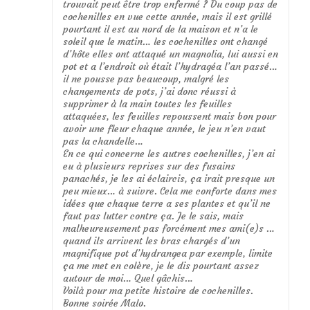
trouvait peut être trop enfermé ? Du coup pas de
cochenilles en vue cette année, mais il est grillé
pourtant il est au nord de la maison et n’a le
soleil que le matin… les cochenilles ont changé
d’hôte elles ont attaqué un magnolia, lui aussi en
pot et a l’endroit où était l’hydragéa l’an passé…
il ne pousse pas beaucoup, malgré les
changements de pots, j’ai donc réussi à
supprimer à la main toutes les feuilles
attaquées, les feuilles repoussent mais bon pour
avoir une fleur chaque année, le jeu n’en vaut
pas la chandelle…
En ce qui concerne les autres cochenilles, j’en ai
eu à plusieurs reprises sur des fusains
panachés, je les ai éclaircis, ça irait presque un
peu mieux… à suivre. Cela me conforte dans mes
idées que chaque terre a ses plantes et qu’il ne
faut pas lutter contre ça. Je le sais, mais
malheureusement pas forcément mes ami(e)s …
quand ils arrivent les bras chargés d’un
magnifique pot d’hydrangea par exemple, limite
ça me met en colère, je le dis pourtant assez
autour de moi… Quel gâchis…
Voilà pour ma petite histoire de cochenilles.
Bonne soirée Malo.