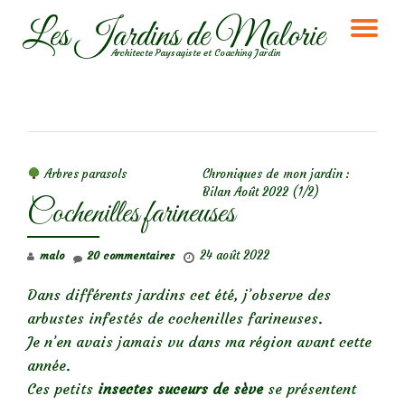
Les Jardins de Malorie
DÉ
Aller
Architecte Paysagiste et Coaching Jardin
au
LA
contenu
NA
NAVIGATION DE L’ARTICLE
Arbres parasols
Chroniques de mon jardin :
Bilan Août 2022 (1/2)
Cochenilles farineuses
24 août 2022
malo
20 commentaires
Dans différents jardins cet été, j’observe des
arbustes infestés de cochenilles farineuses.
Je n’en avais jamais vu dans ma région avant cette
année.
Ces petits
insectes suceurs de sève
se présentent