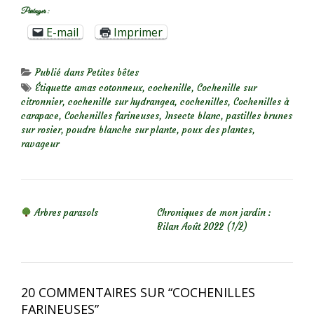
Partager :
E-mail
Imprimer
Publié dans
Petites bêtes
Étiquette
amas cotonneux
,
cochenille
,
Cochenille sur
citronnier
,
cochenille sur hydrangea
,
cochenilles
,
Cochenilles à
carapace
,
Cochenilles farineuses
,
Insecte blanc
,
pastilles brunes
sur rosier
,
poudre blanche sur plante
,
poux des plantes
,
ravageur
NAVIGATION DE L’ARTICLE
Arbres parasols
Chroniques de mon jardin :
Bilan Août 2022 (1/2)
20 COMMENTAIRES SUR “
COCHENILLES
FARINEUSES
”