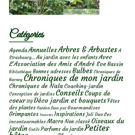
Catégories
Arbres & Arbustes
Annuelles
Agenda
A
Avec
Au jardin avec les enfants
Strasbourg...
L'Association des Amis d'André Eve
Bassin
Bulbes
Bonnes adresses
Chroniques de
Bibliothèque
Chroniques de mon jardin
Barney
Chroniques de Nala
Coaching-jardin
Conseils
Coups de
Conception de jardins
Déco jardin et bouquets
coeur
Fêtes
DIY
des plantes
Gourmandises
Garden faux pas
Grimpantes
Inspirations
Les
Joli Duo
Insectes
Oiseaux du
Macro
Non classé
incontournables
Petites
jardin
Parfums du jardin
Outils