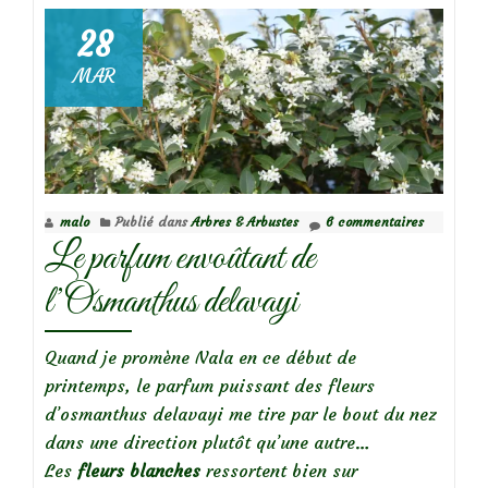
des
epimediums
28
MAR
malo
Publié dans
Arbres & Arbustes
6 commentaires
Le parfum envoûtant de
l’Osmanthus delavayi
Quand je promène Nala en ce début de
printemps, le parfum puissant des fleurs
d’osmanthus delavayi me tire par le bout du nez
dans une direction plutôt qu’une autre…
Les
fleurs blanches
ressortent bien sur