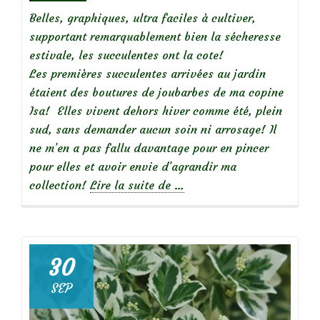
Belles, graphiques, ultra faciles à cultiver,
supportant remarquablement bien la sécheresse
estivale, les succulentes ont la cote!
Les premières succulentes arrivées au jardin
étaient des boutures de joubarbes de ma copine
Isa! Elles vivent dehors hiver comme été, plein
sud, sans demander aucun soin ni arrosage! Il
ne m’en a pas fallu davantage pour en pincer
pour elles et avoir envie d’agrandir ma
à
collection!
Lire la suite de
…
propos
deDéco:
une
vasque
30
de
SEP
succulentes