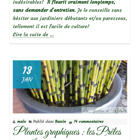
indésirables!
Il fleurit vraiment longtemps,
sans demander d’entretien
. Je le conseille sans
hésiter aux jardiniers débutants et/ou paresseux,
tellement il est facile de culture!
à
Lire la suite de
…
propos
de
Mes
13
incontournables
JAN
:
Géranium
endressii
malo
Publié dans
Bassin
14 commentaires
Plantes graphiques : les Prêles