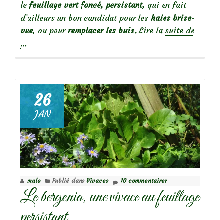
le
feuillage vert foncé, persistant,
qui en fait
d’ailleurs un bon candidat pour les
haies brise-
à
vue
, ou pour
remplacer les buis.
Lire la suite de
propos
…
deLe
parfum
envoût
de
26
l’Osma
JAN
delava
malo
Publié dans
Vivaces
10 commentaires
Le bergenia, une vivace au feuillage
persistant