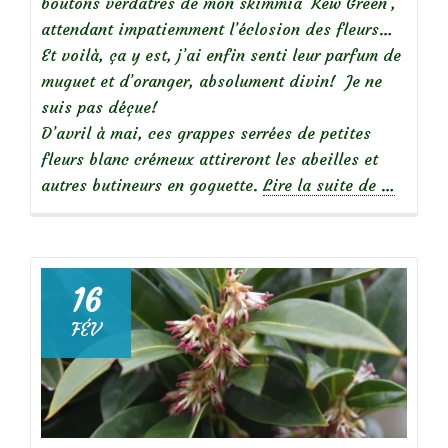
boutons verdâtres de mon skimmia ‘Kew Green’,
attendant impatiemment l’éclosion des fleurs…
Et voilà, ça y est, j’ai enfin senti leur parfum de
muguet et d’oranger, absolument divin! Je ne
suis pas déçue!
D’avril à mai, ces grappes serrées de petites
fleurs blanc crémeux attireront les abeilles et
à
autres butineurs en goguette.
Lire la suite de
…
propos
deParfu
du
jardin
16
:
FÉV
Skimmia
‘Kew
Green’