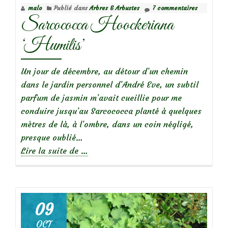
malo
Publié dans
Arbres & Arbustes
7 commentaires
Sarcococca Hoockeriana
‘Humilis’
Un jour de décembre, au détour d’un chemin
dans le jardin personnel d’André Eve, un subtil
parfum de jasmin m’avait cueillie pour me
conduire jusqu’au Sarcococca planté à quelques
mètres de là, à l’ombre, dans un coin négligé,
presque oublié…
à
Lire la suite de
…
propos
deSarcococca
Hoockeriana
‘Humilis’
09
OCT