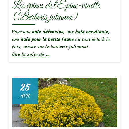
Les épines de l’Epine-vinette
(Berberis julianae)
Pour une
haie défensive,
une
haie occultante,
une
haie pour la petite faune
ou tout cela à la
fois, misez sur le berberis julianae!
à
Lire la suite de
…
propos
deLes
épines
de
25
l’Epine-
AVR
vinette
(Berberis
julianae)