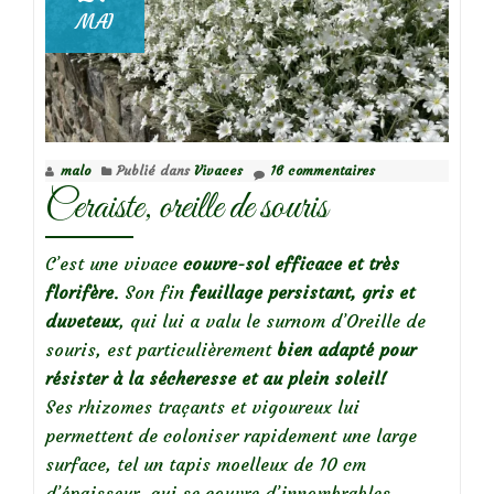
MAI
malo
Publié dans
Vivaces
16 commentaires
Ceraiste, oreille de souris
C’est une vivace
couvre-sol efficace et très
florifère
. Son fin
feuillage persistant, gris et
duveteux
, qui lui a valu le surnom d’Oreille de
souris, est particulièrement
bien adapté pour
résister à la sécheresse et au plein soleil!
Ses rhizomes traçants et vigoureux lui
permettent de coloniser rapidement une large
surface, tel un tapis moelleux de 10 cm
d’épaisseur, qui se couvre d’innombrables