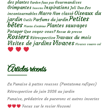
des plantes
Gourmandises
Garden faux pas
Grimpantes
Inspirations
Les
Joli Duo
Insectes
Oiseaux du
Macro
Non classé
incontournables
Petites
jardin
Parfums du jardin
Outils
bêtes
Plantes sauvages
Plantes d’intérieur
Potager
Que voyez-vous?
Revue de presse
Rosiers
Travaux du mois
Rétrospective
Vivaces
Visites de jardins
Vivaces couvre-sol
Articles récents
La Punaise à pattes rousses (Pentatoma rufipes)
Rétrospective de juin 2026 au jardin
Punaise, prédatrice de pucerons et autres insectes
Focus sur le rosier Nozomi