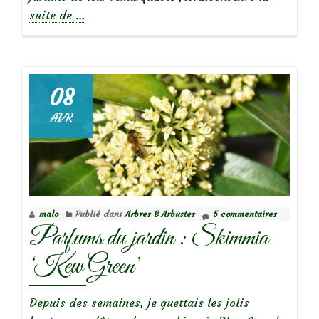
à
suite de
…
propos
deLes
rhododendrons
08
AVR
malo
Publié dans
Arbres & Arbustes
5 commentaires
Parfums du jardin : Skimmia
‘Kew Green’
Depuis des semaines, je guettais les jolis