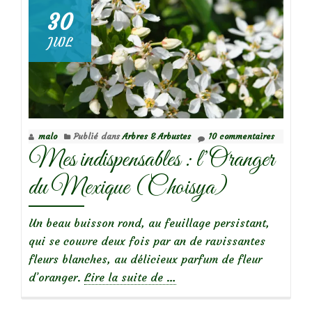
grimpante
30
parfumée…
JUIL
malo
Publié dans
Arbres & Arbustes
10 commentaires
Mes indispensables : l’Oranger
du Mexique (Choisya)
Un beau buisson rond, au feuillage persistant,
qui se couvre deux fois par an de ravissantes
fleurs blanches, au délicieux parfum de fleur
à
d’oranger.
Lire la suite de
…
propos