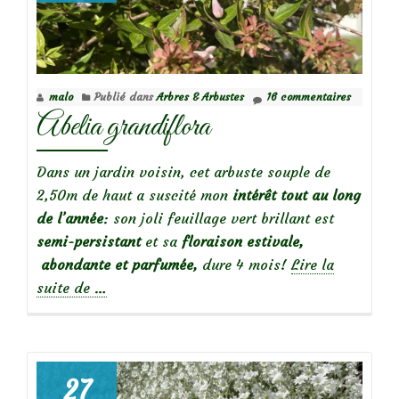
feuillage
persistant
malo
Publié dans
Arbres & Arbustes
16 commentaires
Abelia grandiflora
Dans un jardin voisin, cet arbuste souple de
2,50m de haut a suscité mon
intérêt tout au long
de l’année
: son joli feuillage vert brillant est
semi-persistant
et sa
floraison estivale,
abondante et parfumée,
dure 4 mois!
Lire la
à
suite de
…
propos
deAbelia
grandiflora
27