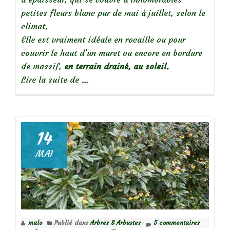
petites fleurs blanc pur de mai à juillet, selon le
climat.
Elle est vraiment idéale en rocaille ou pour
couvrir le haut d’un muret ou encore en bordure
de massif,
en terrain drainé, au soleil.
à
Lire la suite de
…
propos
deCeraiste,
oreille
de
14
souris
MAI
malo
Publié dans
Arbres & Arbustes
5 commentaires