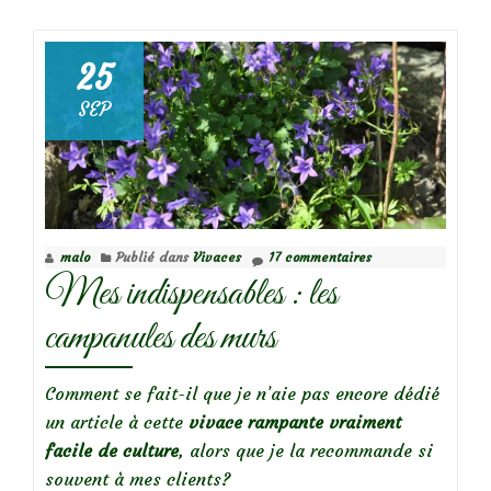
dePlantes
graphiques
:
25
les
SEP
Prêles
du
Japon
plantées
en
malo
Publié dans
Vivaces
17 commentaires
pot
Mes indispensables : les
campanules des murs
Comment se fait-il que je n’aie pas encore dédié
un article à cette
vivace rampante vraiment
facile de culture
, alors que je la recommande si
souvent à mes clients?