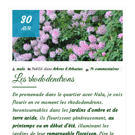
deMes
indispensables
:
30
l’Oranger
AVR
du
Mexique
(Choisya)
malo
Publié dans
Arbres & Arbustes
14 commentaires
Les rhododendrons
En promenade dans le quartier avec Nala, je vois
fleurir en ce moment les rhododendrons.
Incontournables dans les
jardins d’ombre et de
terre acide
, ils fleurissent généreusement,
au
printemps ou en début d’été
, illuminant les
jardins de leur
remarquable floraison.
Lire la