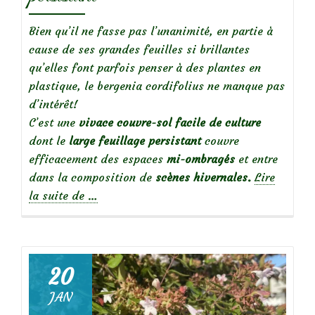
Bien qu’il ne fasse pas l’unanimité, en partie à
cause de ses grandes feuilles si brillantes
qu’elles font parfois penser à des plantes en
plastique, le bergenia cordifolius ne manque pas
d’intérêt!
C’est une
vivace couvre-sol facile de culture
dont le
large
feuillage persistant
couvre
efficacement des espaces
mi-ombragés
et entre
dans la composition de
scènes hivernales.
Lire
à
la suite de
…
propos
deLe
bergenia,
une
20
vivace
JAN
au