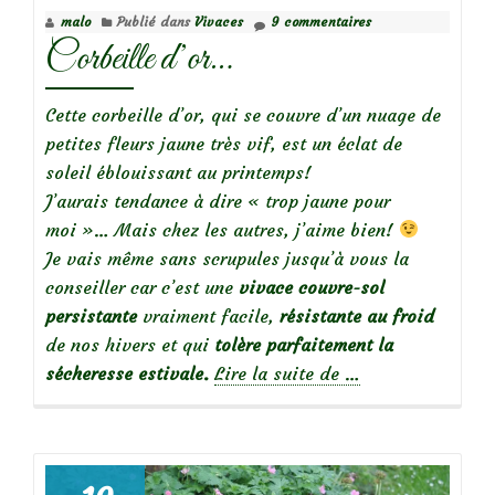
malo
Publié dans
Vivaces
9 commentaires
Corbeille d’or…
Cette corbeille d’or, qui se couvre d’un nuage de
petites fleurs jaune très vif, est un éclat de
soleil éblouissant au printemps!
J’aurais tendance à dire « trop jaune pour
moi »… Mais chez les autres, j’aime bien!
Je vais même sans scrupules jusqu’à vous la
conseiller car c’est une
vivace
couvre-sol
persistante
vraiment facile,
résistante au froid
de nos hivers et qui
tolère parfaitement la
à
sécheresse estivale.
Lire la suite de
…
propos
deCorbeille
d’or…