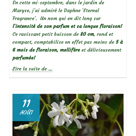
En cette mi-septembre, dans le jardin de
Maryse, j’ai admiré le Daphne ‘Eternal
Fragrance’. Un nom qui en dit long sur
l’intensité de son parfum et sa longue floraison!
Ce ravissant petit buisson de
80 cm
, rond et
compact, comptabilise en effet pas moins de
5 à
6 mois de floraison,
mellifère
et délicieusement
parfumée!
à
Lire la suite de
…
propos
deDaphné
‘Eternal
Fragrance’
11
AOÛT