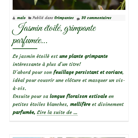
malo
Publié dans
Grimpantes
30 commentaires
Jasmin étoilé, grimpante
parfumée…
Le jasmin étoilé est
une plante grimpante
intéressante à plus d’un titre!
D’abord pour son
feuillage persistant et coriace
,
idéal pour couvrir une clôture et masquer un vis-
à-vis.
Ensuite pour sa
longue
floraison estivale
en
petites étoiles blanches,
mellifère
et divinement
à
parfumée,
Lire la suite de
…
propos
deJasmin
étoilé,