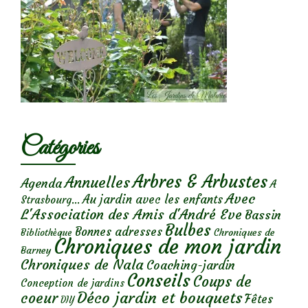
Catégories
Arbres & Arbustes
Annuelles
Agenda
A
Avec
Au jardin avec les enfants
Strasbourg...
L'Association des Amis d'André Eve
Bassin
Bulbes
Bonnes adresses
Chroniques de
Bibliothèque
Chroniques de mon jardin
Barney
Chroniques de Nala
Coaching-jardin
Conseils
Coups de
Conception de jardins
Déco jardin et bouquets
coeur
Fêtes
DIY