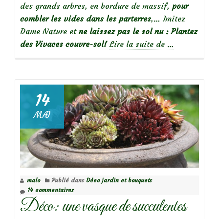
des grands arbres, en bordure de massif,
pour
combler les vides dans les parterres
,… Imitez
Dame Nature et
ne laissez pas le sol nu : Plantez
à
des Vivaces couvre-sol!
Lire la suite de
…
propos
deMarre
de
désherber?
14
Mes
MAI
vivaces
couvre-
sol
préférées
malo
Publié dans
Déco jardin et bouquets
14 commentaires
Déco: une vasque de succulentes