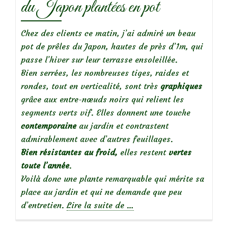
du Japon plantées en pot
Chez des clients ce matin, j’ai admiré un beau
pot de prêles du Japon, hautes de près d’1m, qui
passe l’hiver sur leur terrasse ensoleillée.
Bien serrées, les nombreuses tiges, raides et
rondes, tout en verticalité, sont très
graphiques
grâce aux entre-nœuds noirs qui relient les
segments verts vif. Elles donnent une touche
contemporaine
au jardin et contrastent
admirablement avec d’autres feuillages.
Bien résistantes au froid,
elles restent
vertes
toute l’année
.
Voilà donc une plante remarquable qui mérite sa
place au jardin et qui ne demande que peu
à
d’entretien.
Lire la suite de
…
propos