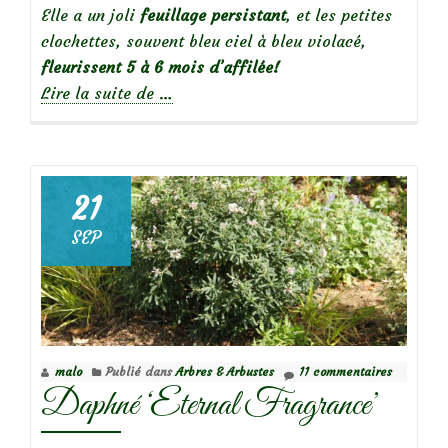
Elle a un joli
feuillage persistant
, et les petites
clochettes, souvent bleu ciel à bleu violacé,
fleurissent
5 à 6 mois d’affilée!
à
Lire la suite de
…
propos
deMes
indispensables
:
21
les
SEP
campanules
des
murs
malo
Publié dans
Arbres & Arbustes
11 commentaires
Daphné ‘Eternal Fragrance’