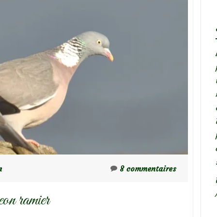
n
8 commentaires
eon ramier