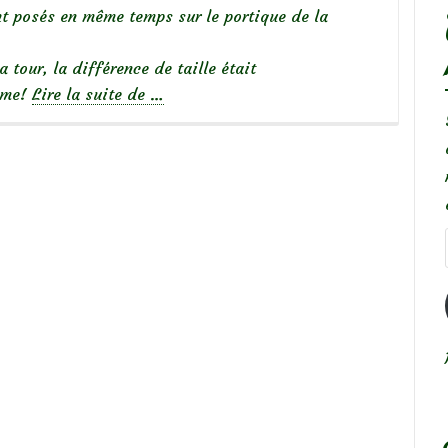
ont posés en même temps sur le portique de la
a tour, la différence de taille était
à
même!
Lire la suite de
…
propos
de
Oiseaux
du
jardin
:
le
pigeon
ramier