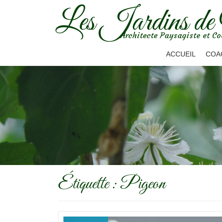
Les Jardins de
Aller
Architecte Paysagiste et Co
au
contenu
ACCUEIL
COA
Étiquette :
Pigeon