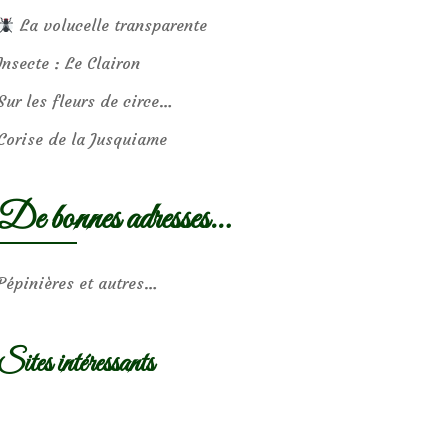
La volucelle transparente
Insecte : Le Clairon
Sur les fleurs de circe…
Corise de la Jusquiame
De bonnes adresses…
Pépinières et autres…
Sites intéressants