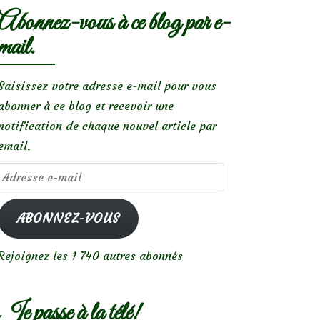
Abonnez-vous à ce blog par e-
mail.
Saisissez votre adresse e-mail pour vous
abonner à ce blog et recevoir une
notification de chaque nouvel article par
email.
Adresse
e-
mail
ABONNEZ-VOUS
Rejoignez les 1 740 autres abonnés
Je passe à la télé!