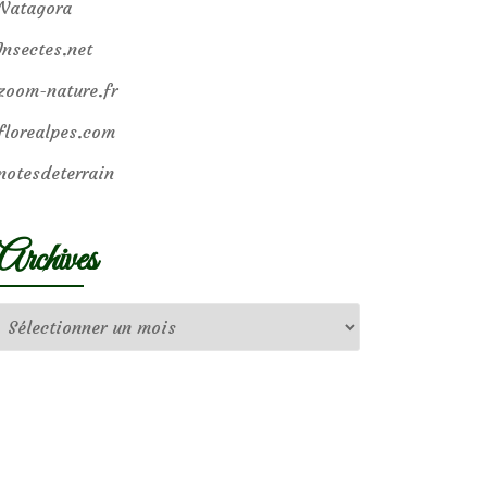
Natagora
Insectes.net
zoom-nature.fr
florealpes.com
notesdeterrain
Archives
Archives