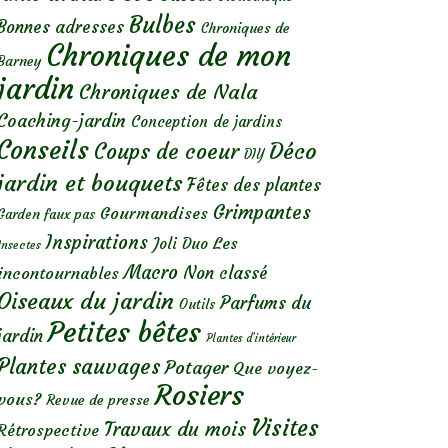
Bulbes
Bonnes adresses
Chroniques de
Chroniques de mon
Barney
jardin
Chroniques de Nala
Coaching-jardin
Conception de jardins
Conseils
Déco
Coups de coeur
DIY
jardin et bouquets
Fêtes des plantes
Grimpantes
Gourmandises
Garden faux pas
Inspirations
Les
Joli Duo
Insectes
Macro
Non classé
incontournables
Oiseaux du jardin
Parfums du
Outils
Petites bêtes
jardin
Plantes d’intérieur
Plantes sauvages
Potager
Que voyez-
Rosiers
vous?
Revue de presse
Visites
Travaux du mois
Rétrospective