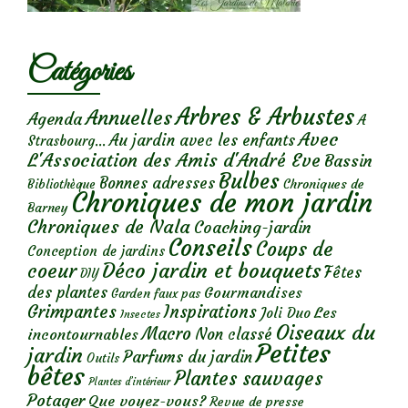
Catégories
Arbres & Arbustes
Annuelles
Agenda
A
Avec
Au jardin avec les enfants
Strasbourg...
L'Association des Amis d'André Eve
Bassin
Bulbes
Bonnes adresses
Chroniques de
Bibliothèque
Chroniques de mon jardin
Barney
Chroniques de Nala
Coaching-jardin
Conseils
Coups de
Conception de jardins
Déco jardin et bouquets
coeur
Fêtes
DIY
des plantes
Gourmandises
Garden faux pas
Grimpantes
Inspirations
Les
Joli Duo
Insectes
Oiseaux du
Macro
Non classé
incontournables
Petites
jardin
Parfums du jardin
Outils
bêtes
Plantes sauvages
Plantes d’intérieur
Potager
Que voyez-vous?
Revue de presse