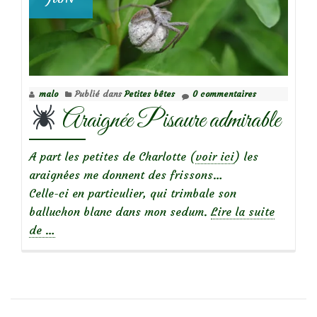
malo
Publié dans
Petites bêtes
0 commentaires
Araignée Pisaure admirable
A part les petites de Charlotte (
voir ici
) les
araignées me donnent des frissons…
Celle-ci en particulier, qui trimbale son
balluchon blanc dans mon sedum.
Lire la suite
à
de
…
propos
de
Araignée