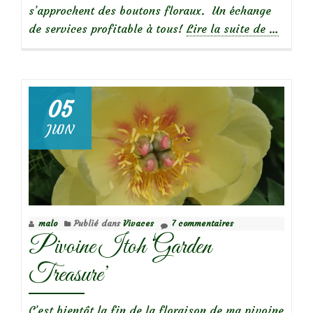
s’approchent des boutons floraux. Un échange
à
de services profitable à tous!
Lire la suite de
…
propos
de
Insectes
05
auxilair
JUIN
:
Des
fourmis
sur
les
malo
Publié dans
Vivaces
7 commentaires
pivoines
Pivoine Itoh ‘Garden
Treasure’
C’est bientôt la fin de la floraison de ma pivoine