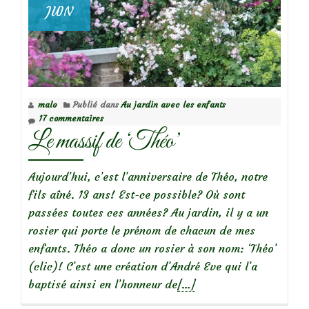
Macro
JUIN
d’insectes
:
Drôles
de
bêtes!
malo
Publié dans
Au jardin avec les enfants
(1)
17 commentaires
Le massif de ‘Théo’
Aujourd’hui, c’est l’anniversaire de Théo, notre
fils aîné. 13 ans! Est-ce possible? Où sont
passées toutes ces années? Au jardin, il y a un
rosier qui porte le prénom de chacun de mes
enfants. Théo a donc un rosier à son nom: ‘Théo’
(clic)! C’est une création d’André Eve qui l’a
En
baptisé ainsi en l’honneur de
[…]
savoir