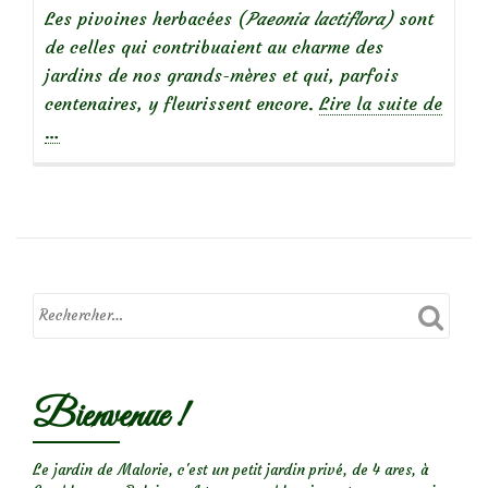
Les pivoines herbacées (
Paeonia lactiflora)
sont
de celles qui contribuaient au charme des
jardins de nos grands-mères et qui, parfois
centenaires, y fleurissent encore.
Lire la suite de
à
…
propos
dePivoine
de
Chine
‘Duchesse
de
Nemours’.
Bienvenue !
Le jardin de Malorie, c'est un petit jardin privé, de 4 ares, à