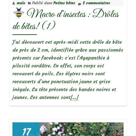
malo
Publié dans
Petites bêtes
5 commentaires
Macro d’insectes : Drôles
de bêtes! (1)
J’ai découvert cet après-midi cette drôle de bête
de près de 2 cm, identifiée grâce aux passionnés
présents sur facebook: c’est l’Agapanthie à
pilosité verdâtre. En effet, son corps est
recouvert de poils. Les élytres noirs sont
recouverts d’une ponctuation jaune et grise
inégale. La tête présente des bandes noires et
En
jaunes. Les antennes sont
[…]
savoir
plus
sur
17