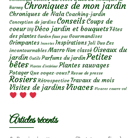
Chroniques de mon jardin
Barney
Chroniques de Nala
Coaching-jardin
Conseils
Coups de
Conception de jardins
Déco jardin et bouquets
coeur
Fêtes
DIY
des plantes
Gourmandises
Garden faux pas
Grimpantes
Inspirations
Les
Joli Duo
Insectes
Oiseaux du
Macro
Non classé
incontournables
Petites
jardin
Parfums du jardin
Outils
bêtes
Plantes sauvages
Plantes d’intérieur
Potager
Que voyez-vous?
Revue de presse
Rosiers
Travaux du mois
Rétrospective
Vivaces
Visites de jardins
Vivaces couvre-sol
Articles récents