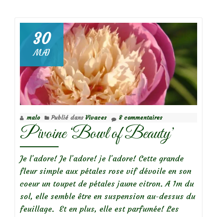
plus
surLe
massif
30
de
MAI
‘Théo’
malo
Publié dans
Vivaces
8 commentaires
Pivoine ‘Bowl of Beauty’
Je l’adore! Je l’adore! je l’adore! Cette grande
fleur simple aux pétales rose vif dévoile en son
coeur un toupet de pétales jaune citron. A 1m du
sol, elle semble être en suspension au-dessus du
feuillage. Et en plus, elle est parfumée! Les