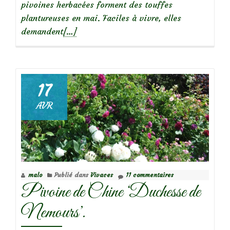
pivoines herbacées forment des touffes
plantureuses en mai. Faciles à vivre, elles
En
demandent
[…]
savoir
plus
surPivoine
‘Bowl
17
of
AVR
Beauty’
malo
Publié dans
Vivaces
11 commentaires
Pivoine de Chine ‘Duchesse de
Nemours’.