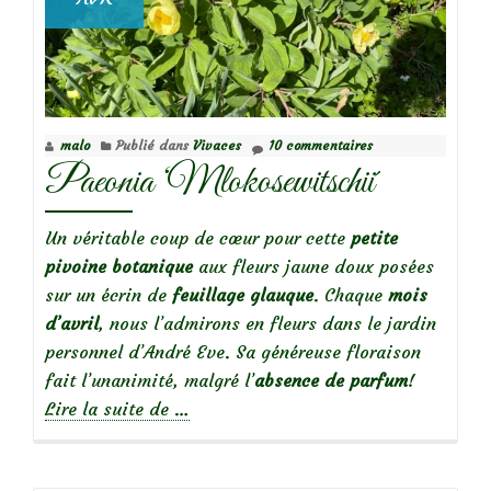
malo
Publié dans
Vivaces
10 commentaires
Paeonia ‘Mlokosewitschii´
Un véritable coup de cœur pour cette
petite
pivoine botanique
aux fleurs jaune doux posées
sur un écrin de
feuillage glauque
. Chaque
mois
d’avril
, nous l’admirons en fleurs dans le jardin
personnel d’André Eve. Sa généreuse floraison
fait l’unanimité, malgré l’
absence de parfum
!
à
Lire la suite de
…
propos
dePaeonia