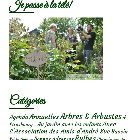
Je passe à la télé!
Catégories
Arbres & Arbustes
Annuelles
Agenda
A
Avec
Au jardin avec les enfants
Strasbourg...
L'Association des Amis d'André Eve
Bassin
Bulbes
Bonnes adresses
Chroniques de
Bibliothèque