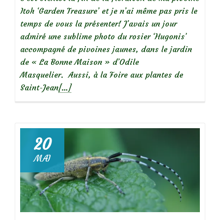
Itoh ‘Garden Treasure’ et je n’ai même pas pris le
temps de vous la présenter! J’avais un jour
admiré une sublime photo du rosier ‘Hugonis’
accompagné de pivoines jaunes, dans le jardin
de « La Bonne Maison » d’Odile
Masquelier. Aussi, à la Foire aux plantes de
En
Saint-Jean
[…]
savoir
plus
surPivoine
Itoh
20
‘Garden
MAI
Treasure’