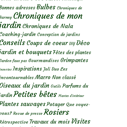
Bulbes
Bonnes adresses
Chroniques de
Chroniques de mon
Barney
jardin
Chroniques de Nala
Coaching-jardin
Conception de jardins
Conseils
Déco
Coups de coeur
DIY
jardin et bouquets
Fêtes des plantes
Grimpantes
Gourmandises
Garden faux pas
Inspirations
Les
Joli Duo
Insectes
Macro
Non classé
incontournables
Oiseaux du jardin
Parfums du
Outils
Petites bêtes
jardin
Plantes d’intérieur
Plantes sauvages
Potager
Que voyez-
Rosiers
vous?
Revue de presse
Visites
Travaux du mois
Rétrospective