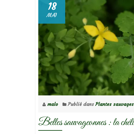
18
MAI
malo
Publié dans
Plantes sauvages
Belles sauvageonnes : la chéli