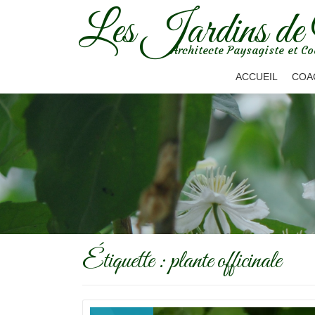
Les Jardins de
Aller
Architecte Paysagiste et Co
au
contenu
ACCUEIL
COA
Étiquette :
plante officinale