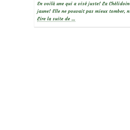
En voilà une qui a visé juste! La Chélidoin
jaune! Elle ne pouvait pas mieux tomber, n
à
Lire la suite de
…
propos
deBelles
sauvageonnes
:
la
chélidoine