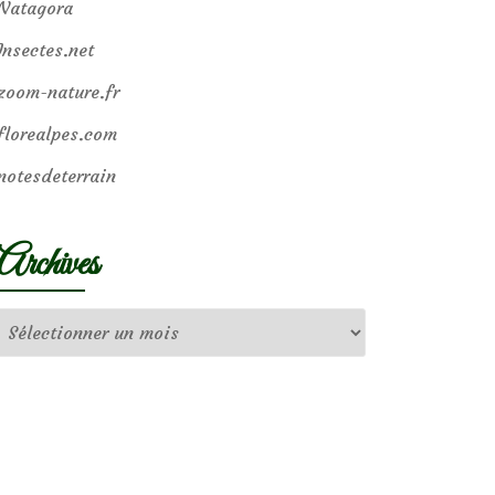
Natagora
Insectes.net
zoom-nature.fr
florealpes.com
notesdeterrain
Archives
Archives