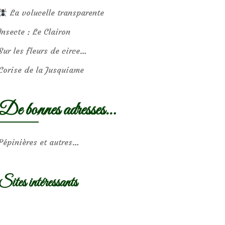
La volucelle transparente
Insecte : Le Clairon
Sur les fleurs de circe…
Corise de la Jusquiame
De bonnes adresses…
Pépinières et autres…
Sites intéressants