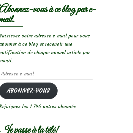
Abonnez-vous à ce blog par e-
mail.
Saisissez votre adresse e-mail pour vous
abonner à ce blog et recevoir une
notification de chaque nouvel article par
email.
Adresse
e-
mail
ABONNEZ-VOUS
Rejoignez les 1 740 autres abonnés
Je passe à la télé!