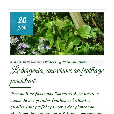
deAcanthes,
graphiques
et
26
luxuriantes!
JAN
malo
Publié dans
Vivaces
10 commentaires
Le bergenia, une vivace au feuillage
persistant
Bien qu’il ne fasse pas l’unanimité, en partie à
cause de ses grandes feuilles si brillantes
qu’elles font parfois penser à des plantes en
plastique, le bergenia cordifolius ne manque pas