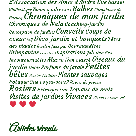
L'Association des Amis d'André Eve
Bassin
Bulbes
Bonnes adresses
Chroniques de
Bibliothèque
Chroniques de mon jardin
Barney
Chroniques de Nala
Coaching-jardin
Conseils
Coups de
Conception de jardins
Déco jardin et bouquets
coeur
Fêtes
DIY
des plantes
Gourmandises
Garden faux pas
Grimpantes
Inspirations
Les
Joli Duo
Insectes
Oiseaux du
Macro
Non classé
incontournables
Petites
jardin
Parfums du jardin
Outils
bêtes
Plantes sauvages
Plantes d’intérieur
Potager
Que voyez-vous?
Revue de presse
Rosiers
Travaux du mois
Rétrospective
Vivaces
Visites de jardins
Vivaces couvre-sol
Articles récents