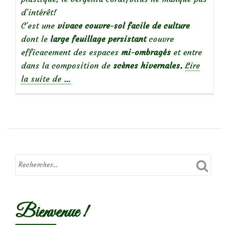
d’intérêt!
C’est une
vivace couvre-sol facile de culture
dont le
large
feuillage persistant
couvre
efficacement des espaces
mi-ombragés
et entre
dans la composition de
scènes hivernales.
Lire
à
la suite de
…
propos
deLe
bergenia,
une
vivace
au
feuillage
persistant
Bienvenue !