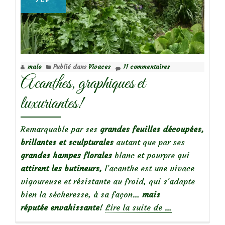
malo
Publié dans
Vivaces
11 commentaires
Acanthes, graphiques et
luxuriantes!
Remarquable par ses
grandes feuilles découpées,
brillantes et sculpturales
autant que par ses
grandes hampes florales
blanc et pourpre qui
attirent les butineurs,
l’acanthe est une vivace
vigoureuse et résistante au froid, qui s’adapte
bien la sécheresse, à sa façon…
mais
à
réputée
envahissante
!
Lire la suite de
…
propos