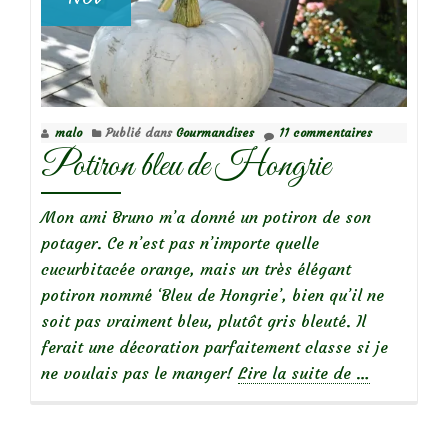
malo
Publié dans
Gourmandises
11 commentaires
Potiron bleu de Hongrie
Mon ami Bruno m’a donné un potiron de son
potager. Ce n’est pas n’importe quelle
cucurbitacée orange, mais un très élégant
potiron nommé ‘Bleu de Hongrie’, bien qu’il ne
soit pas vraiment bleu, plutôt gris bleuté. Il
ferait une décoration parfaitement classe si je
à
ne voulais pas le manger!
Lire la suite de
…
propos
dePotiron