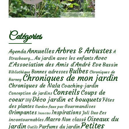
Catégories
Arbres & Arbustes
Annuelles
Agenda
A
Avec
Au jardin avec les enfants
Strasbourg...
L'Association des Amis d'André Eve
Bassin
Bulbes
Bonnes adresses
Chroniques de
Bibliothèque
Chroniques de mon jardin
Barney
Chroniques de Nala
Coaching-jardin
Conseils
Coups de
Conception de jardins
Déco jardin et bouquets
coeur
Fêtes
DIY
des plantes
Gourmandises
Garden faux pas
Grimpantes
Inspirations
Les
Joli Duo
Insectes
Oiseaux du
Macro
Non classé
incontournables
Petites
jardin
Parfums du jardin
Outils