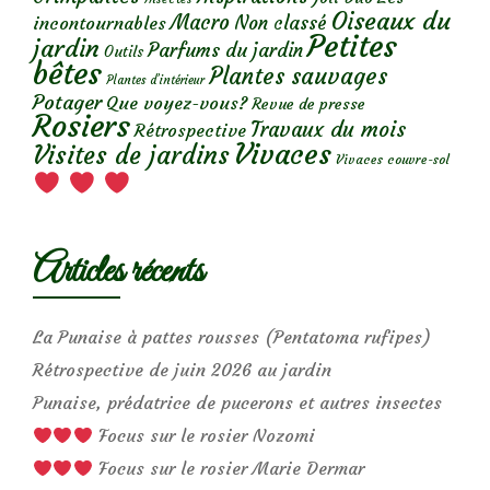
Oiseaux du
Macro
Non classé
incontournables
Petites
jardin
Parfums du jardin
Outils
bêtes
Plantes sauvages
Plantes d’intérieur
Potager
Que voyez-vous?
Revue de presse
Rosiers
Travaux du mois
Rétrospective
Vivaces
Visites de jardins
Vivaces couvre-sol
Articles récents
La Punaise à pattes rousses (Pentatoma rufipes)
Rétrospective de juin 2026 au jardin
Punaise, prédatrice de pucerons et autres insectes
Focus sur le rosier Nozomi
Focus sur le rosier Marie Dermar