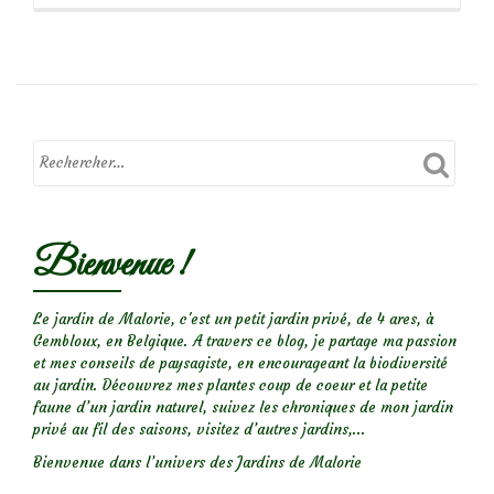
propos
deScymnini
:
une
larve
de
coccinelle
qui
ressemble
Bienvenue !
à
une
cochenille
Le jardin de Malorie, c'est un petit jardin privé, de 4 ares, à
Gembloux, en Belgique. A travers ce blog, je partage ma passion
farineuse!
et mes conseils de paysagiste, en encourageant la biodiversité
au jardin. Découvrez mes plantes coup de coeur et la petite
faune d’un jardin naturel, suivez les chroniques de mon jardin
privé au fil des saisons, visitez d’autres jardins,...
Bienvenue dans l’univers des Jardins de Malorie