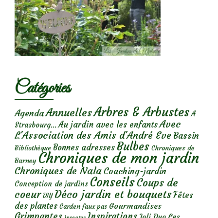
Catégories
Arbres & Arbustes
Annuelles
Agenda
A
Avec
Au jardin avec les enfants
Strasbourg...
L'Association des Amis d'André Eve
Bassin
Bulbes
Bonnes adresses
Chroniques de
Bibliothèque
Chroniques de mon jardin
Barney
Chroniques de Nala
Coaching-jardin
Conseils
Coups de
Conception de jardins
Déco jardin et bouquets
coeur
Fêtes
DIY
des plantes
Gourmandises
Garden faux pas
Grimpantes
Inspirations
Les
Joli Duo
Insectes