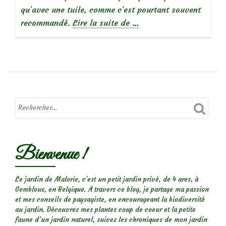
qu’avec une tuile, comme c’est pourtant souvent
à
recommandé.
Lire la suite de
…
propos
deGarden
faux-
pas
:
une
tuile
au
pied
Bienvenue !
des
clématites?
Le jardin de Malorie, c'est un petit jardin privé, de 4 ares, à
Gembloux, en Belgique. A travers ce blog, je partage ma passion
et mes conseils de paysagiste, en encourageant la biodiversité
au jardin. Découvrez mes plantes coup de coeur et la petite
faune d’un jardin naturel, suivez les chroniques de mon jardin