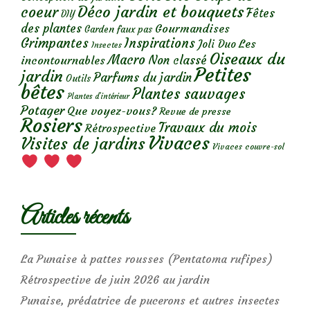
Déco jardin et bouquets
coeur
Fêtes
DIY
des plantes
Gourmandises
Garden faux pas
Grimpantes
Inspirations
Les
Joli Duo
Insectes
Oiseaux du
Macro
Non classé
incontournables
Petites
jardin
Parfums du jardin
Outils
bêtes
Plantes sauvages
Plantes d’intérieur
Potager
Que voyez-vous?
Revue de presse
Rosiers
Travaux du mois
Rétrospective
Vivaces
Visites de jardins
Vivaces couvre-sol
Articles récents
La Punaise à pattes rousses (Pentatoma rufipes)
Rétrospective de juin 2026 au jardin
Punaise, prédatrice de pucerons et autres insectes