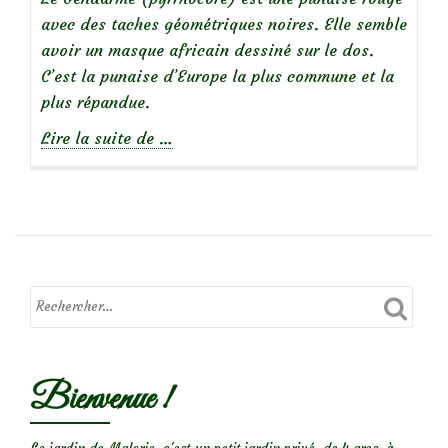
avec des taches géométriques noires. Elle semble
avoir un masque africain dessiné sur le dos.
C’est la punaise d’Europe la plus commune et la
plus répandue.
à
Lire la suite de
…
propos
deLe
gendarme,
une
punaise
qui
porte
un
masque
Bienvenue !
africain!