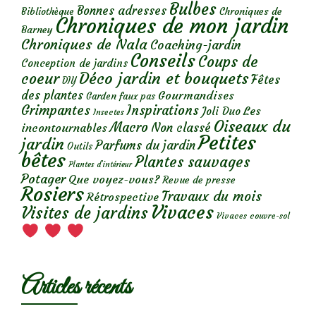
Bulbes
Bonnes adresses
Chroniques de
Bibliothèque
Chroniques de mon jardin
Barney
Chroniques de Nala
Coaching-jardin
Conseils
Coups de
Conception de jardins
Déco jardin et bouquets
coeur
Fêtes
DIY
des plantes
Gourmandises
Garden faux pas
Grimpantes
Inspirations
Les
Joli Duo
Insectes
Oiseaux du
Macro
Non classé
incontournables
Petites
jardin
Parfums du jardin
Outils
bêtes
Plantes sauvages
Plantes d’intérieur
Potager
Que voyez-vous?
Revue de presse
Rosiers
Travaux du mois
Rétrospective
Vivaces
Visites de jardins
Vivaces couvre-sol
Articles récents