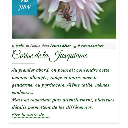
JUIN
malo
Publié dans
Petites bêtes
8 commentaires
Corise de la Jusquiame
Au premier abord, on pourrait confondre cette
punaise allongée, rouge et noire, avec le
gendarme, ou pyrrhocore. Même taille, mêmes
couleurs…
Mais en regardant plus attentivement, plusieurs
détails permettent de les différencier.
à
Lire la suite de
…
propos