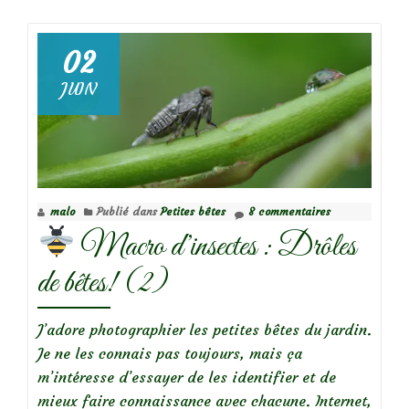
deCorise
de
la
02
Jusquiame
JUIN
malo
Publié dans
Petites bêtes
8 commentaires
Macro d’insectes : Drôles
de bêtes! (2)
J’adore photographier les petites bêtes du jardin.
Je ne les connais pas toujours, mais ça
m’intéresse d’essayer de les identifier et de
mieux faire connaissance avec chacune. Internet,