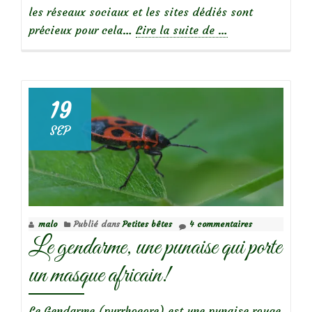
les réseaux sociaux et les sites dédiés sont
à
précieux pour cela…
Lire la suite de
…
propos
de
Macro
19
d’insectes
SEP
:
Drôles
de
bêtes!
(2)
malo
Publié dans
Petites bêtes
4 commentaires
Le gendarme, une punaise qui porte
un masque africain!
Le Gendarme (pyrrhocore) est une punaise rouge