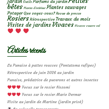
Petites
jardin
Parfums du jardin
Outils
bêtes
Plantes sauvages
Plantes d’intérieur
Potager
Que voyez-vous?
Revue de presse
Rosiers
Travaux du mois
Rétrospective
Vivaces
Visites de jardins
Vivaces couvre-sol
Articles récents
La Punaise à pattes rousses (Pentatoma rufipes)
Rétrospective de juin 2026 au jardin
Punaise, prédatrice de pucerons et autres insectes
Focus sur le rosier Nozomi
Focus sur le rosier Marie Dermar
Visite au jardin de Martine (jardin privé)
La volucelle transparente