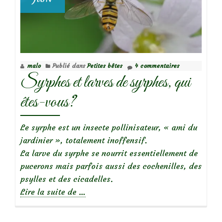
malo
Publié dans
Petites bêtes
4 commentaires
Syrphes et larves de syrphes, qui
êtes-vous?
Le syrphe est un insecte pollinisateur, « ami du
jardinier », totalement inoffensif.
La larve du syrphe se nourrit essentiellement de
pucerons mais parfois aussi des cochenilles, des
psylles et des cicadelles.
à
Lire la suite de
…
propos
deSyrphes