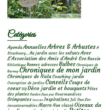
Catégories
Arbres & Arbustes
Annuelles
Agenda
A
Avec
Au jardin avec les enfants
Strasbourg...
L'Association des Amis d'André Eve
Bassin
Bulbes
Bonnes adresses
Chroniques de
Bibliothèque
Chroniques de mon jardin
Barney
Chroniques de Nala
Coaching-jardin
Conseils
Coups de
Conception de jardins
Déco jardin et bouquets
coeur
Fêtes
DIY
des plantes
Gourmandises
Garden faux pas
Grimpantes
Inspirations
Les
Joli Duo
Insectes
Oiseaux du
Macro
Non classé
incontournables