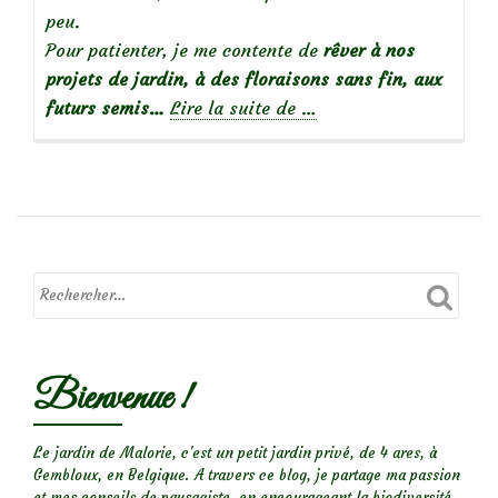
peu.
Pour patienter, je me contente de
rêver à nos
projets de jardin, à des floraisons sans fin, aux
à
futurs semis…
Lire la suite de
…
propos
deTravaux
du
mois:
En
janvier,
le
jardin
se
Bienvenue !
repose,
pas
vous?
Le jardin de Malorie, c'est un petit jardin privé, de 4 ares, à
Gembloux, en Belgique. A travers ce blog, je partage ma passion
et mes conseils de paysagiste, en encourageant la biodiversité