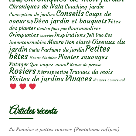
Barney
Chroniques de Nala
Coaching-jardin
Conseils
Coups de
Conception de jardins
Déco jardin et bouquets
coeur
Fêtes
DIY
des plantes
Gourmandises
Garden faux pas
Grimpantes
Inspirations
Les
Joli Duo
Insectes
Oiseaux du
Macro
Non classé
incontournables
Petites
jardin
Parfums du jardin
Outils
bêtes
Plantes sauvages
Plantes d’intérieur
Potager
Que voyez-vous?
Revue de presse
Rosiers
Travaux du mois
Rétrospective
Vivaces
Visites de jardins
Vivaces couvre-sol
Articles récents
La Punaise à pattes rousses (Pentatoma rufipes)