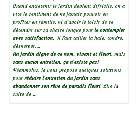
Quand entretenir le jardin devient difficile, on a
vite le sentiment de ne jamais pouvoir en
profiter en famille, ni d’avoir le loisir de se
détendre sur sa chaise longue pour
le contempler
avec satisfaction
. Il faut tailler la haie, tondre,
désherber,…
Un jardin digne de ce nom, vivant et fleuri,
mais
sans aucun entretien, ça n’existe pas!
Néanmoins, je vous propose quelques solutions
pour
réduire l’entretien du jardin sans
abandonner son rêve de paradis fleuri
,
Lire la
à
suite de
…
propos
deJardinier
« contemplatif »
:
Réduire