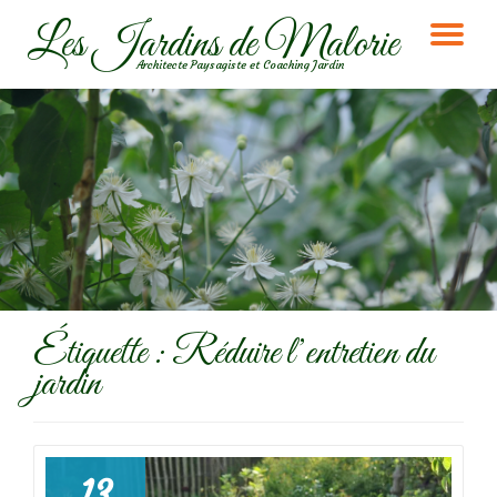
Les Jardins de Malorie
DÉ
Aller
Architecte Paysagiste et Coaching Jardin
au
LA
contenu
NA
Étiquette :
Réduire l’entretien du
jardin
13