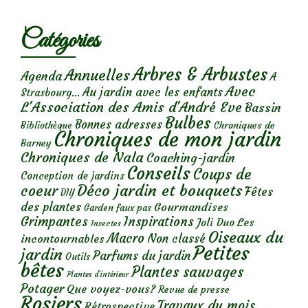
Catégories
Arbres & Arbustes
Annuelles
Agenda
A
Avec
Au jardin avec les enfants
Strasbourg...
L'Association des Amis d'André Eve
Bassin
Bulbes
Bonnes adresses
Chroniques de
Bibliothèque
Chroniques de mon jardin
Barney
Chroniques de Nala
Coaching-jardin
Conseils
Coups de
Conception de jardins
Déco jardin et bouquets
coeur
Fêtes
DIY
des plantes
Gourmandises
Garden faux pas
Grimpantes
Inspirations
Les
Joli Duo
Insectes
Oiseaux du
Macro
Non classé
incontournables
Petites
jardin
Parfums du jardin
Outils
bêtes
Plantes sauvages
Plantes d’intérieur
Potager
Que voyez-vous?
Revue de presse
Rosiers
Travaux du mois
Rétrospective