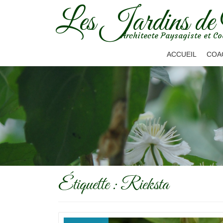
Les Jardins de
Aller
Architecte Paysagiste et Co
au
contenu
ACCUEIL
COA
Étiquette :
Rieksta