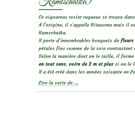
Kamtschatka)
Ce vigoureux rosier rugueux se trouve dans
A l’origine, il s’appelle Ritausma mais il 
Kamschatka.
Il porte d’innombrables bouquets de
fleurs
pétales fins comme de la soie contrastent a
Selon la manière dont on le taille, il form
en tout sens
,
voire de 2 m et plus
si on le l
Il a été créé dans les années soixante en Let
à
Lire la suite de
…
propos
de
Focus