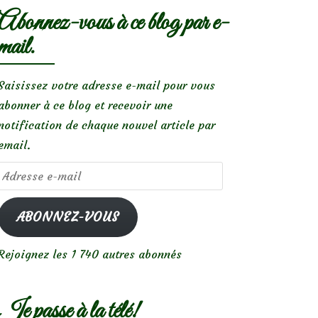
Abonnez-vous à ce blog par e-
mail.
Saisissez votre adresse e-mail pour vous
abonner à ce blog et recevoir une
notification de chaque nouvel article par
email.
Adresse
e-
mail
ABONNEZ-VOUS
Rejoignez les 1 740 autres abonnés
Je passe à la télé!