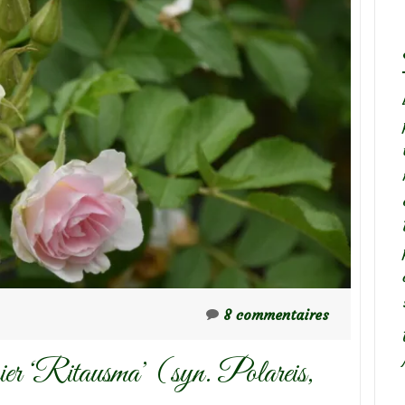
8 commentaires
sier ‘Ritausma’ (syn. Polareis,