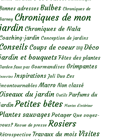
Bulbes
Bonnes adresses
Chroniques de
Chroniques de mon
Barney
jardin
Chroniques de Nala
Coaching-jardin
Conception de jardins
Conseils
Déco
Coups de coeur
DIY
jardin et bouquets
Fêtes des plantes
Grimpantes
Gourmandises
Garden faux pas
Inspirations
Les
Joli Duo
Insectes
Macro
Non classé
incontournables
Oiseaux du jardin
Parfums du
Outils
Petites bêtes
jardin
Plantes d’intérieur
Plantes sauvages
Potager
Que voyez-
Rosiers
vous?
Revue de presse
Visites
Travaux du mois
Rétrospective