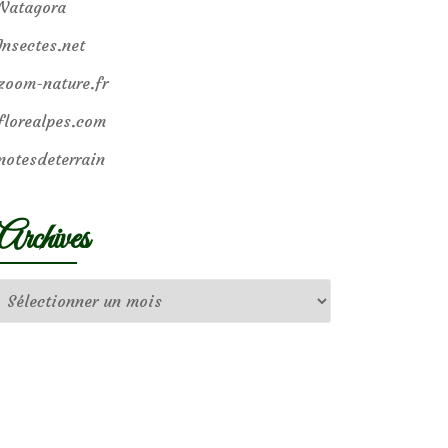
Natagora
Insectes.net
zoom-nature.fr
florealpes.com
notesdeterrain
Archives
Archives