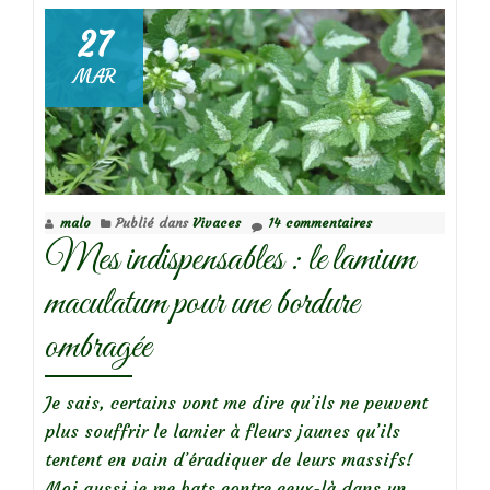
‘Starry
Eyes’
27
MAR
malo
Publié dans
Vivaces
14 commentaires
Mes indispensables : le lamium
maculatum pour une bordure
ombragée
Je sais, certains vont me dire qu’ils ne peuvent
plus souffrir le lamier à fleurs jaunes qu’ils
tentent en vain d’éradiquer de leurs massifs!
Moi aussi je me bats contre ceux-là dans un