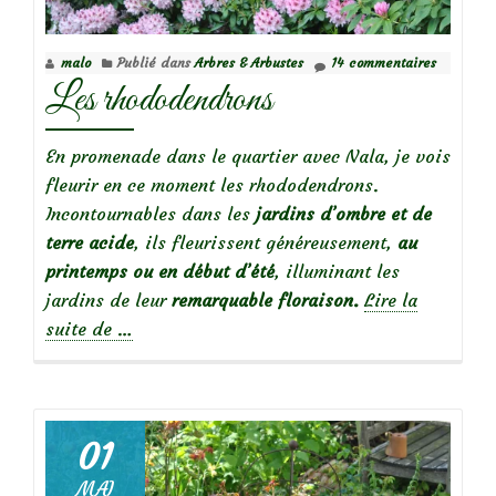
malo
Publié dans
Arbres & Arbustes
14 commentaires
Les rhododendrons
En promenade dans le quartier avec Nala, je vois
fleurir en ce moment les rhododendrons.
Incontournables dans les
jardins d’ombre et de
terre acide
, ils fleurissent généreusement,
au
printemps ou en début d’été
, illuminant les
jardins de leur
remarquable floraison.
Lire la
à
suite de
…
propos
deLes
rhododendrons
01
MAI