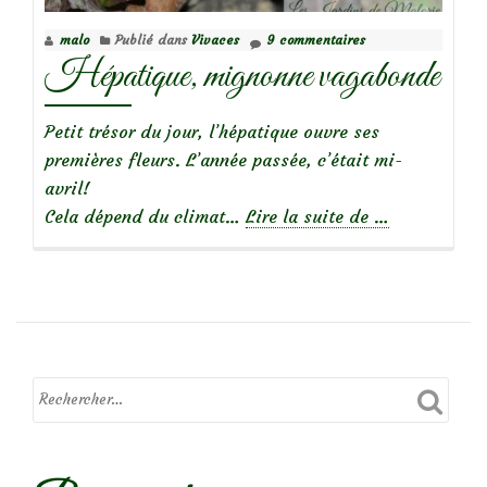
malo
Publié dans
Vivaces
9 commentaires
Hépatique, mignonne vagabonde
Petit trésor du jour, l’hépatique ouvre ses
premières fleurs. L’année passée, c’était mi-
avril!
à
Cela dépend du climat…
Lire la suite de
…
propos
deHépatique,
mignonne
vagabonde