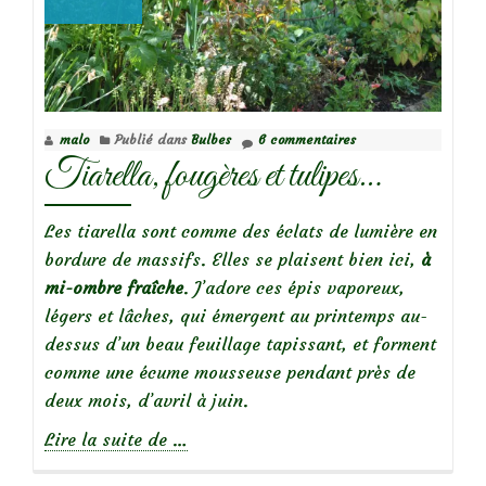
malo
Publié dans
Bulbes
6 commentaires
Tiarella, fougères et tulipes…
Les tiarella sont comme des éclats de lumière en
bordure de massifs. Elles se plaisent bien ici,
à
mi-ombre fraîche
. J’adore ces épis vaporeux,
légers et lâches, qui émergent au printemps au-
dessus d’un beau feuillage tapissant, et forment
comme une écume mousseuse pendant près de
deux mois, d’avril à juin.
à
Lire la suite de
…
propos