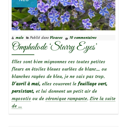
malo
Publié dans
Vivaces
10 commentaires
Omphalode ‘Starry Eyes’
Elles sont bien mignonnes ces toutes petites
fleurs en étoiles bleues ourlées de blanc… ou
blanches rayées de bleu, je ne sais pas trop.
D’avril à mai,
elles couvrent le
feuillage vert,
persistant,
et lui donnent un petit air de
myosotis
ou de
véronique rampante
.
Lire la suite
à
de
…
propos
deOmphalode