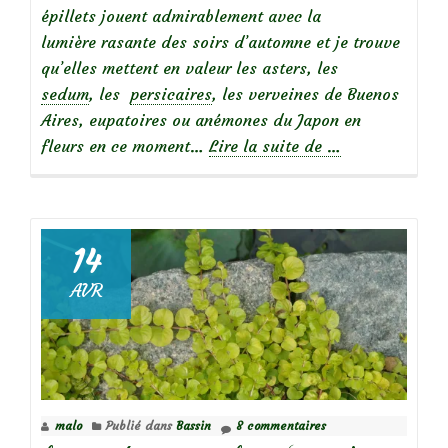
épillets jouent admirablement avec la
lumière rasante des soirs d’automne et je trouve
qu’elles mettent en valeur les asters, les
sedum
, les
persicaires
, les verveines de Buenos
Aires, eupatoires ou anémones du Japon en
à
fleurs en ce moment…
Lire la suite de
…
propos
deChroniques
de
mon
14
jardin
AVR
:
les
graminées
de
mon
malo
Publié dans
Bassin
8 commentaires
petit