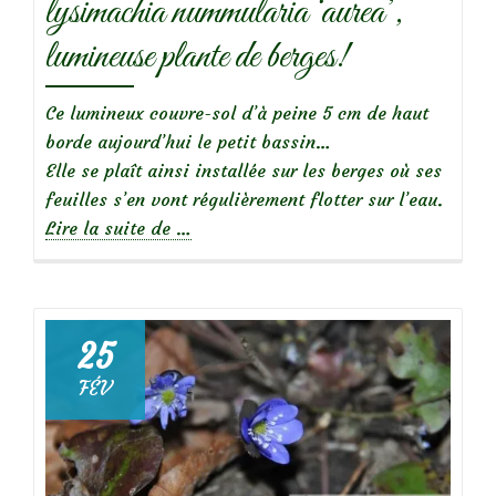
lysimachia nummularia ‘aurea’,
jardin
lumineuse plante de berges!
Ce lumineux couvre-sol d’à peine 5 cm de haut
borde aujourd’hui le petit bassin…
Elle se plaît ainsi installée sur les berges où ses
feuilles s’en vont régulièrement flotter sur l’eau.
à
Lire la suite de
…
propos
delysimachia
nummularia
‘aurea’,
25
lumineuse
FÉV
plante
de
berges!