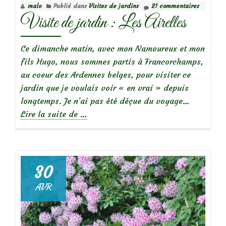
malo
Publié dans
Visites de jardins
21 commentaires
ombragée
Visite de jardin : Les Airelles
Ce dimanche matin, avec mon Namoureux et mon
fils Hugo, nous sommes partis à Francorchamps,
au coeur des Ardennes belges, pour visiter ce
jardin que je voulais voir « en vrai » depuis
longtemps. Je n’ai pas été déçue du voyage…
à
Lire la suite de
…
propos
deVisite
de
jardin
30
:
AVR
Les
Airelles