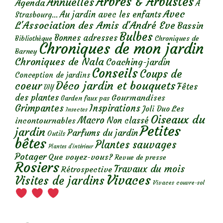
Arbres & Arbustes
Annuelles
Agenda
A
Avec
Au jardin avec les enfants
Strasbourg...
L'Association des Amis d'André Eve
Bassin
Bulbes
Bonnes adresses
Chroniques de
Bibliothèque
Chroniques de mon jardin
Barney
Chroniques de Nala
Coaching-jardin
Conseils
Coups de
Conception de jardins
Déco jardin et bouquets
coeur
Fêtes
DIY
des plantes
Gourmandises
Garden faux pas
Grimpantes
Inspirations
Les
Joli Duo
Insectes
Oiseaux du
Macro
Non classé
incontournables
Petites
jardin
Parfums du jardin
Outils
bêtes
Plantes sauvages
Plantes d’intérieur
Potager
Que voyez-vous?
Revue de presse
Rosiers
Travaux du mois
Rétrospective
Vivaces
Visites de jardins
Vivaces couvre-sol