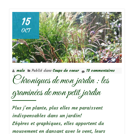
deTiarella,
fougères
et
15
tulipes…
OCT
malo
Publié dans
Coups de coeur
13 commentaires
Chroniques de mon jardin : les
graminées de mon petit jardin
Plus j’en plante, plus elles me paraissent
indispensables dans un jardin!
Légères et graphiques, elles apportent du
mouvement en dansant avec le vent, leurs