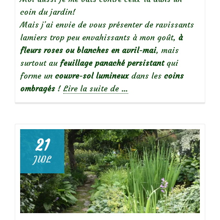
coin du jardin!
Mais j’ai envie de vous présenter de ravissants
lamiers trop peu envahissants à mon goût,
à
fleurs roses ou blanches en avril-mai
, mais
surtout au
feuillage panaché persistant
qui
forme un
couvre-sol
lumineux
dans les
coins
à
ombragés
!
Lire la suite de
…
propos
deMes
indispensables
:
21
le
JUIL
lamium
maculatum
pour
une
bordure