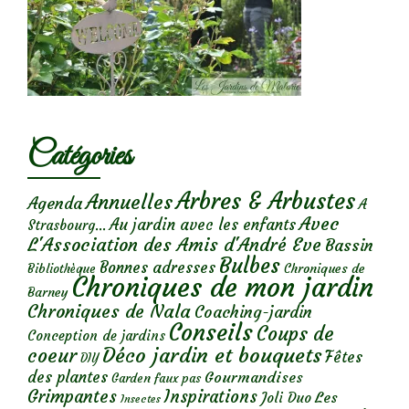
Catégories
Arbres & Arbustes
Annuelles
Agenda
A
Avec
Au jardin avec les enfants
Strasbourg...
L'Association des Amis d'André Eve
Bassin
Bulbes
Bonnes adresses
Chroniques de
Bibliothèque
Chroniques de mon jardin
Barney
Chroniques de Nala
Coaching-jardin
Conseils
Coups de
Conception de jardins
Déco jardin et bouquets
coeur
Fêtes
DIY
des plantes
Gourmandises
Garden faux pas
Grimpantes
Inspirations
Les
Joli Duo
Insectes