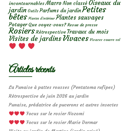
Oiseaux du
Macro
Non classé
incontournables
Petites
jardin
Parfums du jardin
Outils
bêtes
Plantes sauvages
Plantes d’intérieur
Potager
Que voyez-vous?
Revue de presse
Rosiers
Travaux du mois
Rétrospective
Vivaces
Visites de jardins
Vivaces couvre-sol
Articles récents
La Punaise à pattes rousses (Pentatoma rufipes)
Rétrospective de juin 2026 au jardin
Punaise, prédatrice de pucerons et autres insectes
Focus sur le rosier Nozomi
Focus sur le rosier Marie Dermar