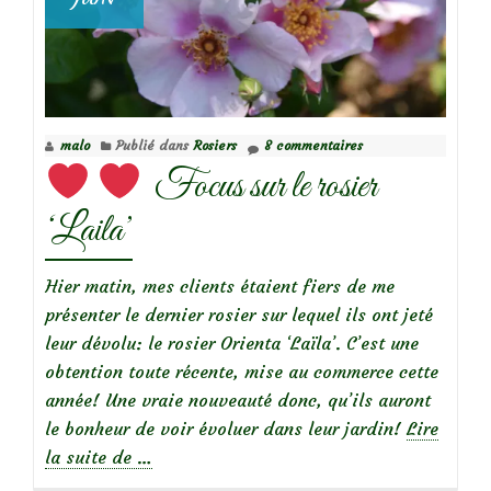
malo
Publié dans
Rosiers
8 commentaires
Focus sur le rosier
‘Laila’
Hier matin, mes clients étaient fiers de me
présenter le dernier rosier sur lequel ils ont jeté
leur dévolu: le rosier Orienta ‘Laïla’. C’est une
obtention toute récente, mise au commerce cette
année! Une vraie nouveauté donc, qu’ils auront
le bonheur de voir évoluer dans leur jardin!
Lire
à
la suite de
…
propos