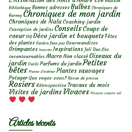
Bassin
Bulbes
Bonnes adresses
Chroniques de
Bibliothèque
Chroniques de mon jardin
Barney
Chroniques de Nala
Coaching-jardin
Conseils
Coups de
Conception de jardins
Déco jardin et bouquets
coeur
Fêtes
DIY
des plantes
Gourmandises
Garden faux pas
Grimpantes
Inspirations
Les
Joli Duo
Insectes
Oiseaux du
Macro
Non classé
incontournables
Petites
jardin
Parfums du jardin
Outils
bêtes
Plantes sauvages
Plantes d’intérieur
Potager
Que voyez-vous?
Revue de presse
Rosiers
Travaux du mois
Rétrospective
Vivaces
Visites de jardins
Vivaces couvre-sol
Articles récents