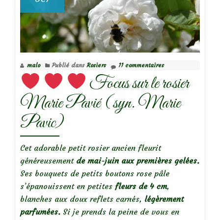
malo
Publié dans
Rosiers
11 commentaires
Focus sur le rosier
Marie Pavié (syn. Marie
Pavic)
Cet adorable petit rosier ancien fleurit
généreusement
de mai-juin aux premières gelées.
Ses bouquets de petits boutons rose pâle
s’épanouissent en petites
fleurs de 4 cm
,
blanches aux doux reflets carnés,
légèrement
parfumées.
Si je prends la peine de vous en