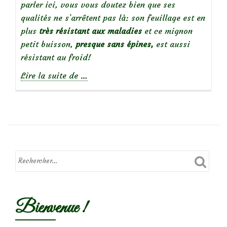
parler ici, vous vous doutez bien que ses
qualités ne s’arrêtent pas là: son feuillage est en
plus
très résistant aux maladies
et ce mignon
petit buisson,
presque sans épines,
est aussi
résistant au froid!
à
Lire la suite de
…
propos
de
Focus
sur
le
rosier
Bienvenue !
Marie
Pavié