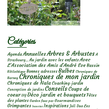
Catégories
Arbres & Arbustes
Annuelles
Agenda
A
Avec
Au jardin avec les enfants
Strasbourg...
L'Association des Amis d'André Eve
Bassin
Bulbes
Bonnes adresses
Chroniques de
Bibliothèque
Chroniques de mon jardin
Barney
Chroniques de Nala
Coaching-jardin
Conseils
Coups de
Conception de jardins
Déco jardin et bouquets
coeur
Fêtes
DIY
des plantes
Gourmandises
Garden faux pas
Grimpantes
Inspirations
Les
Joli Duo
Insectes