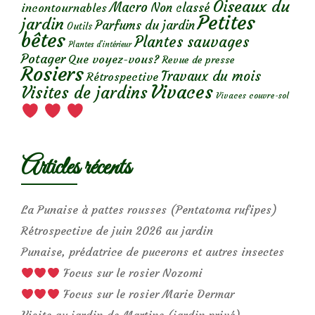
Oiseaux du
Macro
Non classé
incontournables
Petites
jardin
Parfums du jardin
Outils
bêtes
Plantes sauvages
Plantes d’intérieur
Potager
Que voyez-vous?
Revue de presse
Rosiers
Travaux du mois
Rétrospective
Vivaces
Visites de jardins
Vivaces couvre-sol
Articles récents
La Punaise à pattes rousses (Pentatoma rufipes)
Rétrospective de juin 2026 au jardin
Punaise, prédatrice de pucerons et autres insectes
Focus sur le rosier Nozomi
Focus sur le rosier Marie Dermar