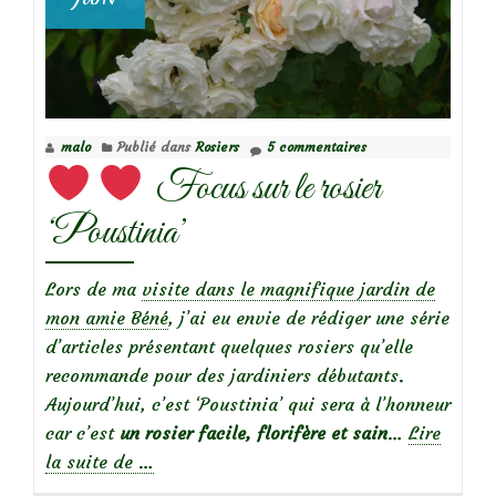
malo
Publié dans
Rosiers
5 commentaires
Focus sur le rosier
‘Poustinia’
Lors de ma
visite dans le magnifique jardin de
mon amie Béné
, j’ai eu envie de rédiger une série
d’articles présentant quelques rosiers qu’elle
recommande pour des jardiniers débutants.
Aujourd’hui, c’est ‘Poustinia’ qui sera à l’honneur
car c’est
un rosier facile, florifère et sain
…
Lire
à
la suite de
…
propos