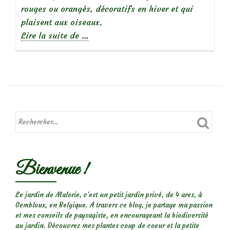
rouges ou orangés, décoratifs en hiver et qui
plaisent aux oiseaux.
à
Lire la suite de
…
propos
deRosa
rugosa,
des
rosiers
sans
chichis!
Bienvenue !
Le jardin de Malorie, c'est un petit jardin privé, de 4 ares, à
Gembloux, en Belgique. A travers ce blog, je partage ma passion
et mes conseils de paysagiste, en encourageant la biodiversité
au jardin. Découvrez mes plantes coup de coeur et la petite