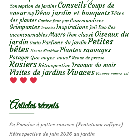
Conseils
Coups de
Conception de jardins
Déco jardin et bouquets
coeur
Fêtes
DIY
des plantes
Gourmandises
Garden faux pas
Grimpantes
Inspirations
Les
Joli Duo
Insectes
Oiseaux du
Macro
Non classé
incontournables
Petites
jardin
Parfums du jardin
Outils
bêtes
Plantes sauvages
Plantes d’intérieur
Potager
Que voyez-vous?
Revue de presse
Rosiers
Travaux du mois
Rétrospective
Vivaces
Visites de jardins
Vivaces couvre-sol
Articles récents
La Punaise à pattes rousses (Pentatoma rufipes)
Rétrospective de juin 2026 au jardin