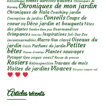
Bulbes
Bonnes adresses
Chroniques de
Bibliothèque
Chroniques de mon jardin
Barney
Chroniques de Nala
Coaching-jardin
Conseils
Coups de
Conception de jardins
Déco jardin et bouquets
coeur
Fêtes
DIY
des plantes
Gourmandises
Garden faux pas
Grimpantes
Inspirations
Les
Joli Duo
Insectes
Oiseaux du
Macro
Non classé
incontournables
Petites
jardin
Parfums du jardin
Outils
bêtes
Plantes sauvages
Plantes d’intérieur
Potager
Que voyez-vous?
Revue de presse
Rosiers
Travaux du mois
Rétrospective
Vivaces
Visites de jardins
Vivaces couvre-sol
Articles récents