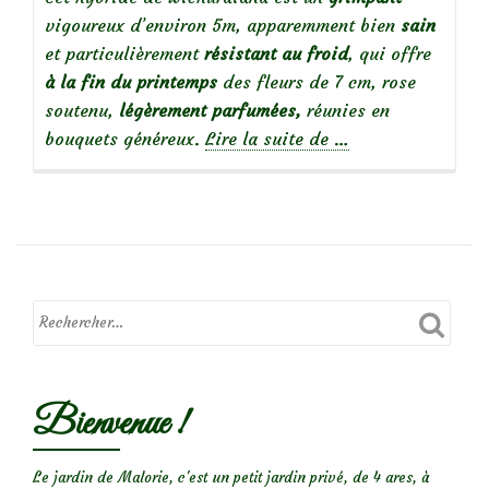
vigoureux d’environ 5m, apparemment bien
sain
et particulièrement
résistant au froid
, qui offre
à la fin du printemps
des fleurs de 7 cm, rose
soutenu,
légèrement parfumées,
réunies en
à
bouquets généreux.
Lire la suite de
…
propos
de
Focus
sur
le
rosier
Fragezeichen
Bienvenue !
Le jardin de Malorie, c'est un petit jardin privé, de 4 ares, à