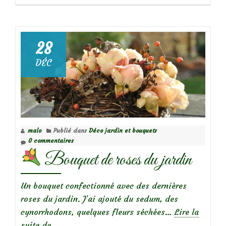
28
DÉC
malo
Publié dans
Déco jardin et bouquets
0 commentaires
Bouquet de roses du jardin
Un bouquet confectionné avec des dernières
roses du jardin. J’ai ajouté du sedum, des
cynorrhodons, quelques fleurs séchées…
Lire la
à
suite de
…