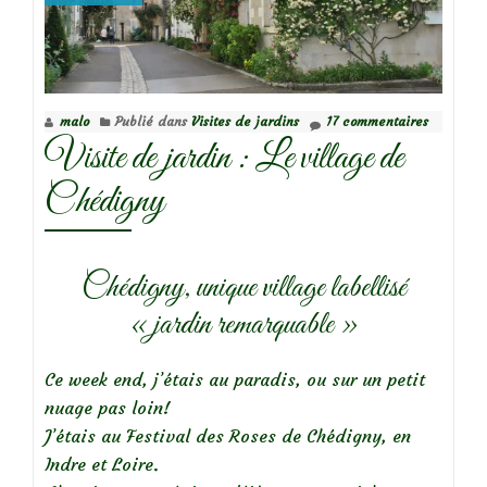
foiso
de
roses
malo
Publié dans
Visites de jardins
17 commentaires
Visite de jardin : Le village de
Chédigny
Chédigny, unique village labellisé
« jardin remarquable »
Ce week end, j’étais au paradis, ou sur un petit
nuage pas loin!
J’étais au Festival des Roses de Chédigny, en
Indre et Loire.