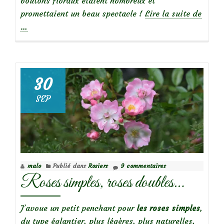
boutons floraux étaient nombreux et
promettaient un beau spectacle !
Lire la suite de
à
…
propos
deTête
à
tête
30
avec
SEP
mon
jardin
(1
juin
2023)
malo
Publié dans
Rosiers
9 commentaires
Roses simples, roses doubles…
J’avoue un petit penchant pour
les roses simples
,
du type églantier, plus légères, plus naturelles,