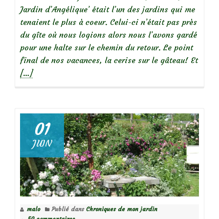
Jardin d’Angélique’ était l’un des jardins qui me
tenaient le plus à coeur. Celui-ci n’était pas près
du gîte où nous logions alors nous l’avons gardé
pour une halte sur le chemin du retour. Le point
En
final de nos vacances, la cerise sur le gâteau! Et
savoi
[…]
plus
surNo
:
visite
01
du
JUIN
jardi
d’Ang
malo
Publié dans
Chroniques de mon jardin
50 commentaires