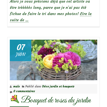
Alors je vous préviens déjà que cet article va
être trèèèèès long, parce que je n’ai pas été
fichue de faire le tri dans mes photos!
Lire la
à
suite de
…
propos
deVisite
de
jardin
07
:
JUIN
Le
village
de
Chédigny
malo
Publié dans
Déco jardin et bouquets
0 commentaires
Bouquet de roses du jardin