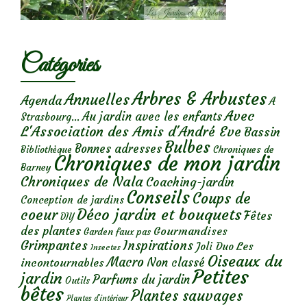
Catégories
Arbres & Arbustes
Annuelles
Agenda
A
Avec
Au jardin avec les enfants
Strasbourg...
L'Association des Amis d'André Eve
Bassin
Bulbes
Bonnes adresses
Chroniques de
Bibliothèque
Chroniques de mon jardin
Barney
Chroniques de Nala
Coaching-jardin
Conseils
Coups de
Conception de jardins
Déco jardin et bouquets
coeur
Fêtes
DIY
des plantes
Gourmandises
Garden faux pas
Grimpantes
Inspirations
Les
Joli Duo
Insectes
Oiseaux du
Macro
Non classé
incontournables
Petites
jardin
Parfums du jardin
Outils
bêtes
Plantes sauvages
Plantes d’intérieur