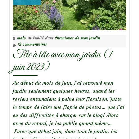
pépinière
des
Roses
André
malo
Publié dans
Chroniques de mon jardin
Eve
12 commentaires
Tête à tête avec mon jardin (1
juin 2023)
Au début du mois de juin, j’ai retrouvé mon
jardin seulement quelques heures, quand les
rosiers entamaient à peine leur floraison. Juste
le temps de faire une flopée de photos… que j’ai
eu des difficultés à charger sur le blog! Alors
avec du retard, je les publie quand même…
Parce que début juin, dans tout le jardin, les