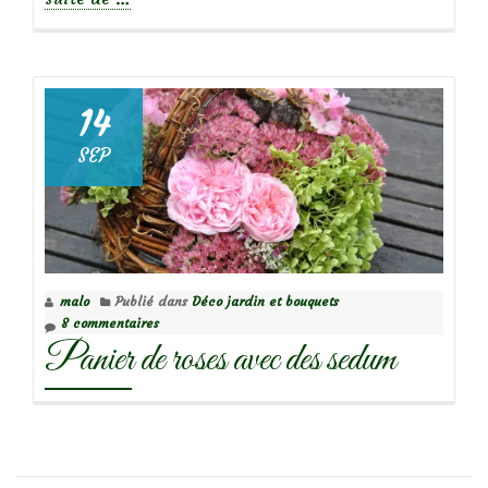
propos
de
Bouquet
14
de
SEP
roses
du
jardin
malo
Publié dans
Déco jardin et bouquets
8 commentaires
Panier de roses avec des sedum