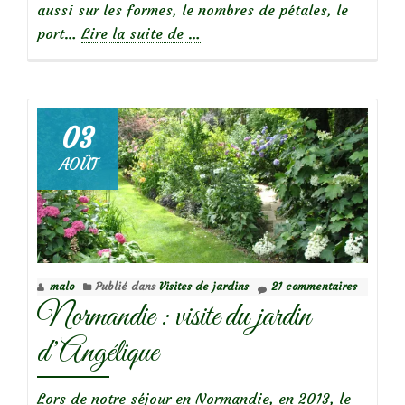
aussi sur les formes, le nombres de pétales, le
à
port…
Lire la suite de
…
propos
deBizarreries
sur
les
03
rosiers
AOÛT
:
Mutation
et
retour
au
malo
Publié dans
Visites de jardins
21 commentaires
type
Normandie : visite du jardin
(Sports)
d’Angélique
Lors de notre séjour en Normandie, en 2013, le