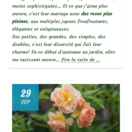
moins sophistiquées… Et ce que j’aime plus
encore, c’est leur mariage avec
des
roses plus
pleines
, aux multiples jupons froufroutants,
élégantes et voluptueuses.
Des petites, des grandes, des simples, des
doubles, c’est leur diversité qui fait leur
charme! En ce début d’automne au jardin, elles
à
me ravissent encore…
Lire la suite de
…
propos
deRoses
simples,
roses
29
doubles…
SEP