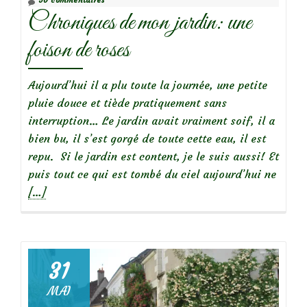
Chroniques de mon jardin: une
foison de roses
Aujourd’hui il a plu toute la journée, une petite
pluie douce et tiède pratiquement sans
interruption… Le jardin avait vraiment soif, il a
bien bu, il s’est gorgé de toute cette eau, il est
repu. Si le jardin est content, je le suis aussi! Et
En
puis tout ce qui est tombé du ciel aujourd’hui ne
savoi
[…]
plus
surCh
de
mon
31
jardin
MAI
une