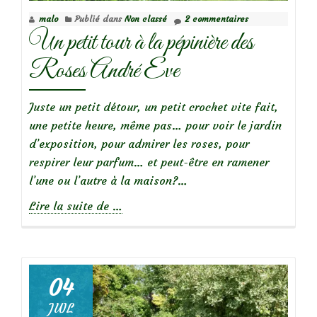
malo
Publié dans
Non classé
2 commentaires
Un petit tour à la pépinière des
Roses André Eve
Juste un petit détour, un petit crochet vite fait,
une petite heure, même pas… pour voir le jardin
d’exposition, pour admirer les roses, pour
respirer leur parfum… et peut-être en ramener
l’une ou l’autre à la maison?…
à
Lire la suite de
…
propos
deUn
petit
tour
04
à
JUIL
la