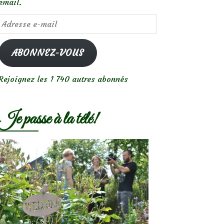
email.
Adresse
e-
mail
ABONNEZ-VOUS
Rejoignez les 1 740 autres abonnés
Je passe à la télé!