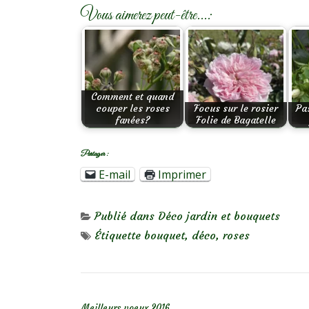
Vous aimerez peut-être...:
Comment et quand
couper les roses
Focus sur le rosier
Pa
fanées?
Folie de Bagatelle
Partager :
E-mail
Imprimer
Publié dans
Déco jardin et bouquets
Étiquette
bouquet
,
déco
,
roses
NAVIGATION DE L’ARTICLE
Meilleurs voeux 2016