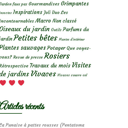
Grimpantes
Gourmandises
Garden faux pas
Inspirations
Les
Joli Duo
Insectes
Macro
Non classé
incontournables
Oiseaux du jardin
Parfums du
Outils
Petites bêtes
jardin
Plantes d’intérieur
Plantes sauvages
Potager
Que voyez-
Rosiers
vous?
Revue de presse
Visites
Travaux du mois
Rétrospective
Vivaces
de jardins
Vivaces couvre-sol
Articles récents
La Punaise à pattes rousses (Pentatoma