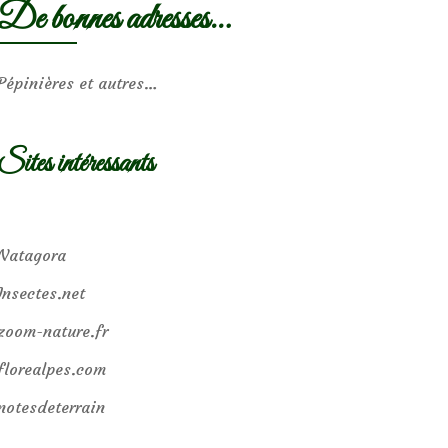
De bonnes adresses…
Pépinières et autres…
Sites intéressants
Natagora
Insectes.net
zoom-nature.fr
florealpes.com
notesdeterrain