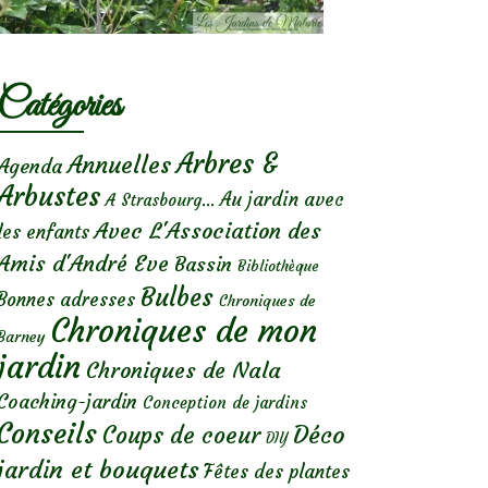
Catégories
Arbres &
Annuelles
Agenda
Arbustes
Au jardin avec
A Strasbourg...
Avec L'Association des
les enfants
Amis d'André Eve
Bassin
Bibliothèque
Bulbes
Bonnes adresses
Chroniques de
Chroniques de mon
Barney
jardin
Chroniques de Nala
Coaching-jardin
Conception de jardins
Conseils
Déco
Coups de coeur
DIY
jardin et bouquets
Fêtes des plantes