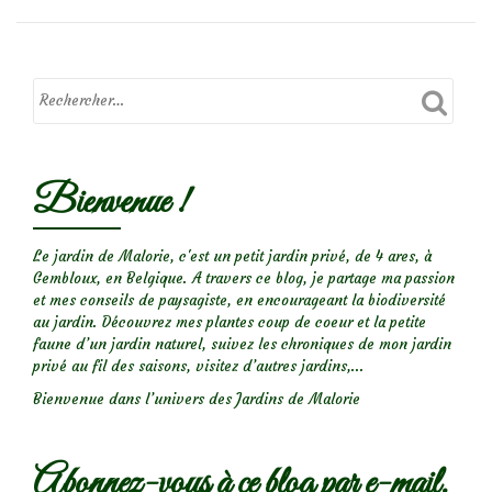
Focus
sur
le
Bienvenue !
Rosier
‘Myriam
courir
Le jardin de Malorie, c'est un petit jardin privé, de 4 ares, à
Gembloux, en Belgique. A travers ce blog, je partage ma passion
pour
et mes conseils de paysagiste, en encourageant la biodiversité
elles’
au jardin. Découvrez mes plantes coup de coeur et la petite
faune d’un jardin naturel, suivez les chroniques de mon jardin
privé au fil des saisons, visitez d’autres jardins,...
Bienvenue dans l’univers des Jardins de Malorie
Abonnez-vous à ce blog par e-mail.