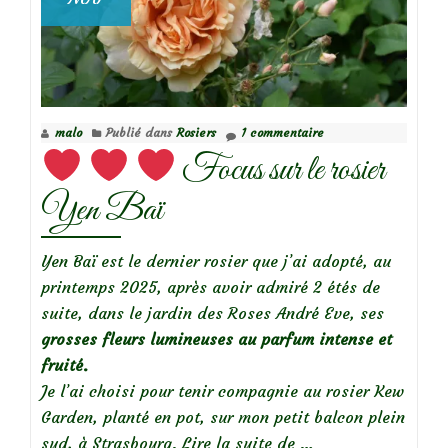
malo
Publié dans
Rosiers
1 commentaire
Focus sur le rosier
Yen Baï
Yen Baï est le dernier rosier que j’ai adopté, au
printemps 2025, après avoir admiré 2 étés de
suite, dans le jardin des Roses André Eve, ses
grosses fleurs lumineuses au parfum intense et
fruité.
Je l’ai choisi pour tenir compagnie au rosier Kew
Garden, planté en pot, sur mon petit balcon plein
à
sud, à Strasbourg.
Lire la suite de
…