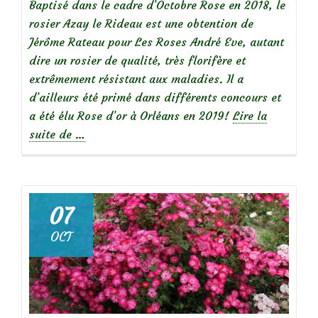
Baptisé dans le cadre d’Octobre Rose en 2018, le
rosier Azay le Rideau est une obtention de
Jérôme Rateau pour Les Roses André Eve, autant
dire un rosier de qualité, très florifère et
extrêmement résistant aux maladies. Il a
d’ailleurs été primé dans différents concours et
a été élu Rose d’or à Orléans en 2019!
Lire la
à
suite de
…
propos
de
07
OCT
Focus
sur
le
rosier
Azay