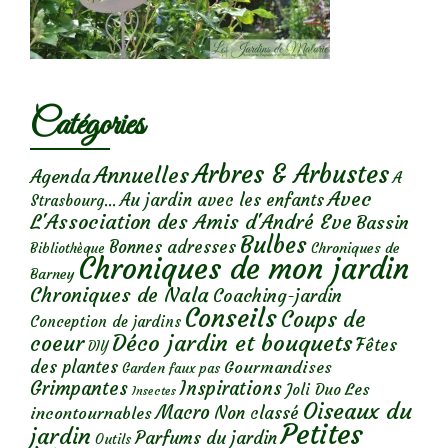
Catégories
Arbres & Arbustes
Annuelles
Agenda
A
Avec
Au jardin avec les enfants
Strasbourg...
L'Association des Amis d'André Eve
Bassin
Bulbes
Bonnes adresses
Chroniques de
Bibliothèque
Chroniques de mon jardin
Barney
Chroniques de Nala
Coaching-jardin
Conseils
Coups de
Conception de jardins
Déco jardin et bouquets
coeur
Fêtes
DIY
des plantes
Gourmandises
Garden faux pas
Grimpantes
Inspirations
Les
Joli Duo
Insectes
Oiseaux du
Macro
Non classé
incontournables
Petites
jardin
Parfums du jardin
Outils