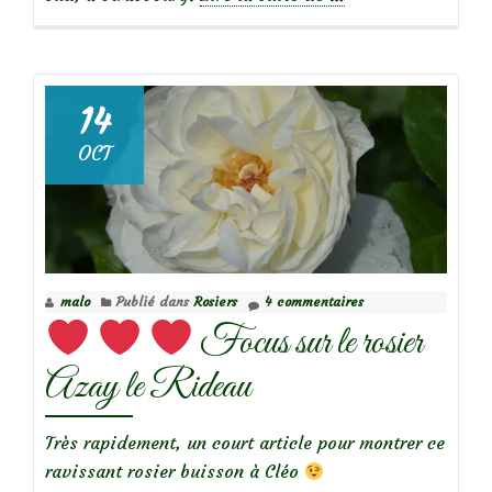
propos
de
14
OCT
Focus
sur
le
rosier
Yen
malo
Publié dans
Rosiers
4 commentaires
Baï
Focus sur le rosier
Azay le Rideau
Très rapidement, un court article pour montrer ce
ravissant rosier buisson à Cléo