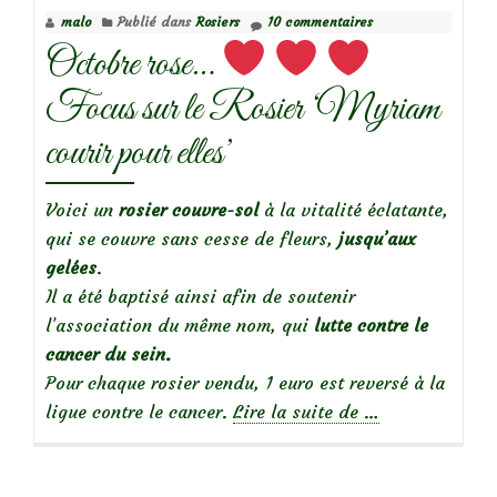
malo
Publié dans
Rosiers
10 commentaires
le
Octobre rose…
Rideau
Focus sur le Rosier ‘Myriam
courir pour elles’
Voici un
rosier couvre-sol
à la vitalité éclatante,
qui se couvre sans cesse de fleurs,
jusqu’aux
gelées
.
Il a été baptisé ainsi afin de soutenir
l’association du même nom, qui
lutte contre le
cancer du sein.
Pour chaque rosier vendu, 1 euro est reversé à la
à
ligue contre le cancer.
Lire la suite de
…
propos
deOctobre
rose…