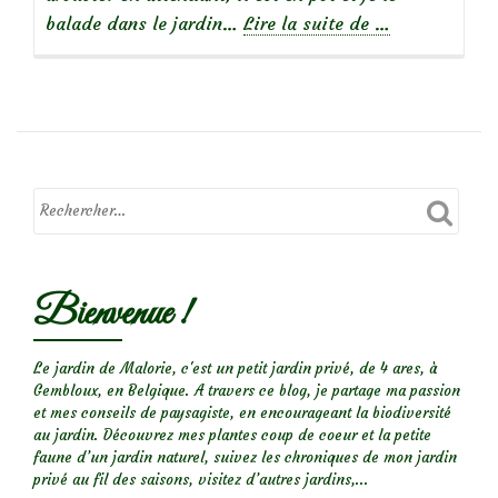
à
balade dans le jardin…
Lire la suite de
…
propos
de
Focus
sur
le
Rosier
‘Axel
Bienvenue !
Kahn’
Le jardin de Malorie, c'est un petit jardin privé, de 4 ares, à
Gembloux, en Belgique. A travers ce blog, je partage ma passion
et mes conseils de paysagiste, en encourageant la biodiversité
au jardin. Découvrez mes plantes coup de coeur et la petite
faune d’un jardin naturel, suivez les chroniques de mon jardin
privé au fil des saisons, visitez d’autres jardins,...