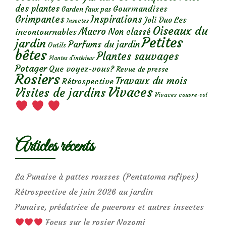
des plantes
Gourmandises
Garden faux pas
Grimpantes
Inspirations
Les
Joli Duo
Insectes
Oiseaux du
Macro
Non classé
incontournables
Petites
jardin
Parfums du jardin
Outils
bêtes
Plantes sauvages
Plantes d’intérieur
Potager
Que voyez-vous?
Revue de presse
Rosiers
Travaux du mois
Rétrospective
Vivaces
Visites de jardins
Vivaces couvre-sol
Articles récents
La Punaise à pattes rousses (Pentatoma rufipes)
Rétrospective de juin 2026 au jardin
Punaise, prédatrice de pucerons et autres insectes
Focus sur le rosier Nozomi