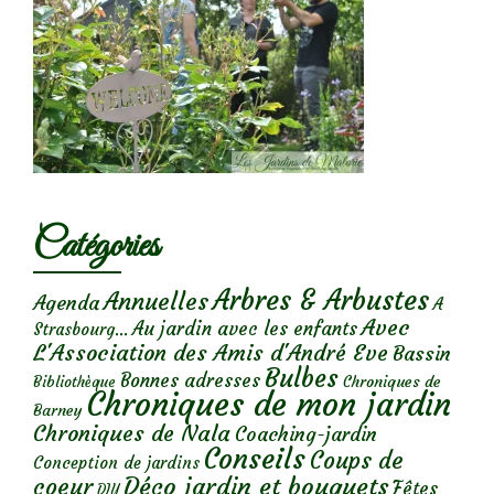
Catégories
Arbres & Arbustes
Annuelles
Agenda
A
Avec
Au jardin avec les enfants
Strasbourg...
L'Association des Amis d'André Eve
Bassin
Bulbes
Bonnes adresses
Chroniques de
Bibliothèque
Chroniques de mon jardin
Barney
Chroniques de Nala
Coaching-jardin
Conseils
Coups de
Conception de jardins
Déco jardin et bouquets
coeur
Fêtes
DIY