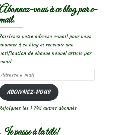
Abonnez-vous à ce blog par e-
mail.
Saisissez votre adresse e-mail pour vous
abonner à ce blog et recevoir une
notification de chaque nouvel article par
email.
Adresse
e-
mail
ABONNEZ-VOUS
Rejoignez les 1 742 autres abonnés
Je passe à la télé!