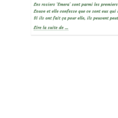
Les rosiers ‘Emera’ sont parmi les premiers
Louve et elle confesse que ce sont eux qui l
Si ils ont fait ça pour elle, ils peuvent pe
à
Lire la suite de
…
propos
de
Focus
sur
le
rosier
‘Emera’