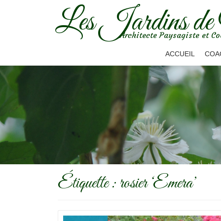
Les Jardins de
Aller
Architecte Paysagiste et Co
au
contenu
ACCUEIL
COA
Étiquette :
rosier ‘Emera’