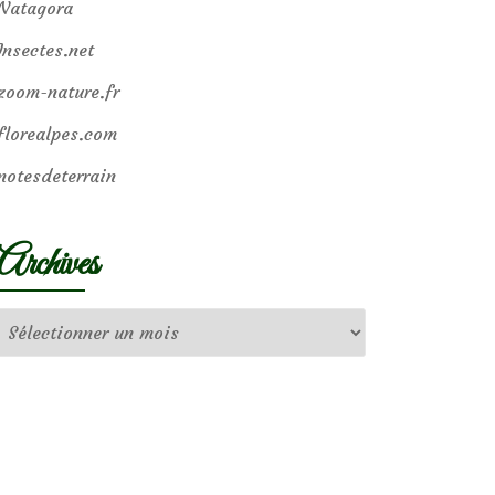
Natagora
Insectes.net
zoom-nature.fr
florealpes.com
notesdeterrain
Archives
Archives