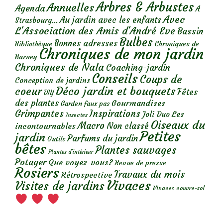
Arbres & Arbustes
Annuelles
Agenda
A
Avec
Au jardin avec les enfants
Strasbourg...
L'Association des Amis d'André Eve
Bassin
Bulbes
Bonnes adresses
Chroniques de
Bibliothèque
Chroniques de mon jardin
Barney
Chroniques de Nala
Coaching-jardin
Conseils
Coups de
Conception de jardins
Déco jardin et bouquets
coeur
Fêtes
DIY
des plantes
Gourmandises
Garden faux pas
Grimpantes
Inspirations
Les
Joli Duo
Insectes
Oiseaux du
Macro
Non classé
incontournables
Petites
jardin
Parfums du jardin
Outils
bêtes
Plantes sauvages
Plantes d’intérieur
Potager
Que voyez-vous?
Revue de presse
Rosiers
Travaux du mois
Rétrospective
Vivaces
Visites de jardins
Vivaces couvre-sol