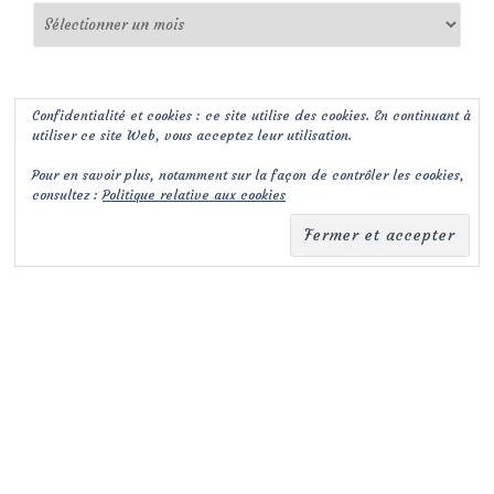
Archives
Confidentialité et cookies : ce site utilise des cookies. En continuant à
utiliser ce site Web, vous acceptez leur utilisation.
Pour en savoir plus, notamment sur la façon de contrôler les cookies,
consultez :
Politique relative aux cookies
(c) Les Jardins de Malorie
Menu
fa-
fa-
facebook-
envelope-
secondaire
square
square