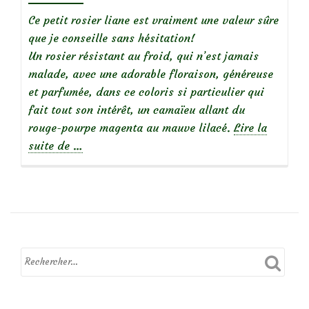
Ce petit rosier liane est vraiment une valeur sûre
que je conseille sans hésitation!
Un rosier résistant au froid, qui n’est jamais
malade, avec une adorable floraison, généreuse
et parfumée, dans ce coloris si particulier qui
fait tout son intérêt, un camaïeu allant du
rouge-pourpe magenta au mauve lilacé.
Lire la
à
suite de
…
propos
de
Rosier
‘Perennial
Blue’