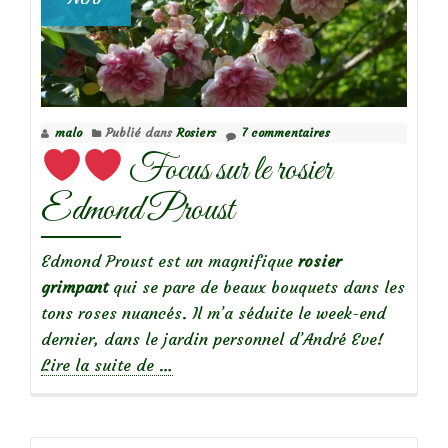
malo
Publié dans
Rosiers
7 commentaires
Focus sur le rosier
Edmond Proust
Edmond Proust est un magnifique
rosier
grimpant
qui se pare de beaux bouquets dans les
tons roses nuancés. Il m’a séduite le week-end
dernier, dans le jardin personnel d’André Eve!
à
Lire la suite de
…
propos
de