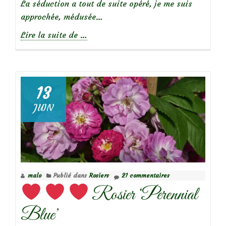
La séduction a tout de suite opéré, je me suis
approchée, médusée…
à
Lire la suite de
…
propos
de
13
JUIN
Focus
sur
le
rosier
‘Colette’
malo
Publié dans
Rosiers
21 commentaires
Rosier ‘Perennial
Blue’