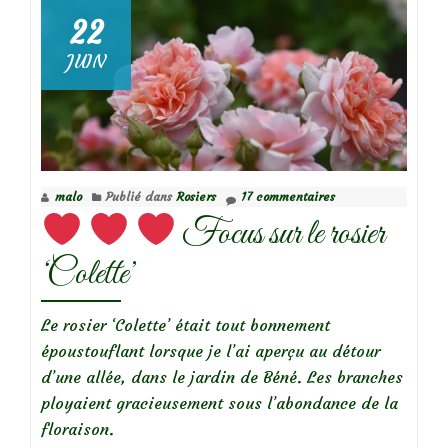
22
Focus
JUIN
sur
le
rosier
Edmond
Proust
malo
Publié dans
Rosiers
17 commentaires
Focus sur le rosier
‘Colette’
Le rosier ‘Colette’ était tout bonnement
époustouflant lorsque je l’ai aperçu au détour
d’une allée, dans le jardin de Béné. Les branches
ployaient gracieusement sous l’abondance de la
floraison.