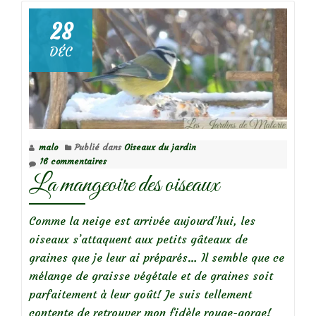
sur
28
Le
DÉC
ballet
des
oiseaux
au
jardin
malo
Publié dans
Oiseaux du jardin
16 commentaires
La mangeoire des oiseaux
Comme la neige est arrivée aujourd’hui, les
oiseaux s’attaquent aux petits gâteaux de
graines que je leur ai préparés… Il semble que ce
mélange de graisse végétale et de graines soit
parfaitement à leur goût! Je suis tellement
contente de retrouver mon fidèle rouge-gorge!