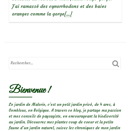
J’ai ramassé des cynorrhodons et des baies
En
oranges comme la gorge
[…]
savoir
plus
surLa
mangeoire
des
oiseaux
Bienvenue !
Le jardin de Malorie, c'est un petit jardin privé, de 4 ares, à
Gembloux, en Belgique. A travers ce blog, je partage ma passion
et mes conseils de paysagiste, en encourageant la biodiversité
au jardin. Découvrez mes plantes coup de coeur et la petite
faune d’un jardin naturel, suivez les chroniques de mon jardin