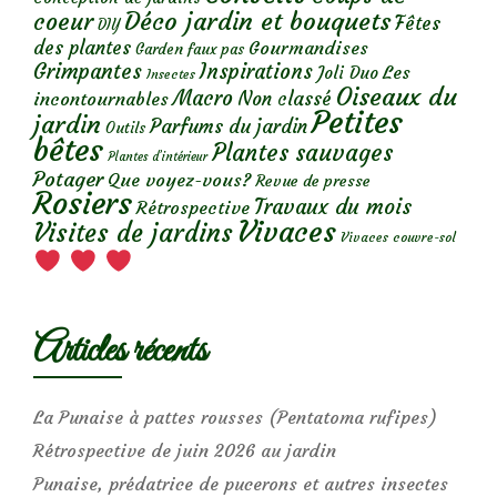
Déco jardin et bouquets
coeur
Fêtes
DIY
des plantes
Gourmandises
Garden faux pas
Grimpantes
Inspirations
Les
Joli Duo
Insectes
Oiseaux du
Macro
Non classé
incontournables
Petites
jardin
Parfums du jardin
Outils
bêtes
Plantes sauvages
Plantes d’intérieur
Potager
Que voyez-vous?
Revue de presse
Rosiers
Travaux du mois
Rétrospective
Vivaces
Visites de jardins
Vivaces couvre-sol
Articles récents
La Punaise à pattes rousses (Pentatoma rufipes)
Rétrospective de juin 2026 au jardin
Punaise, prédatrice de pucerons et autres insectes