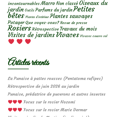
Oiseaux du
Macro
Non classé
incontournables
Petites
jardin
Parfums du jardin
Outils
bêtes
Plantes sauvages
Plantes d’intérieur
Potager
Que voyez-vous?
Revue de presse
Rosiers
Travaux du mois
Rétrospective
Vivaces
Visites de jardins
Vivaces couvre-sol
Articles récents
La Punaise à pattes rousses (Pentatoma rufipes)
Rétrospective de juin 2026 au jardin
Punaise, prédatrice de pucerons et autres insectes
Focus sur le rosier Nozomi
Focus sur le rosier Marie Dermar