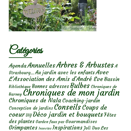
Catégories
Arbres & Arbustes
Annuelles
Agenda
A
Avec
Au jardin avec les enfants
Strasbourg...
L'Association des Amis d'André Eve
Bassin
Bulbes
Bonnes adresses
Chroniques de
Bibliothèque
Chroniques de mon jardin
Barney
Chroniques de Nala
Coaching-jardin
Conseils
Coups de
Conception de jardins
Déco jardin et bouquets
coeur
Fêtes
DIY
des plantes
Gourmandises
Garden faux pas
Grimpantes
Inspirations
Les
Joli Duo
Insectes