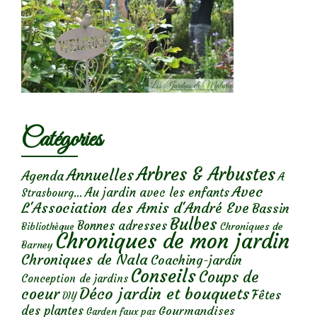
Catégories
Arbres & Arbustes
Annuelles
Agenda
A
Avec
Au jardin avec les enfants
Strasbourg...
L'Association des Amis d'André Eve
Bassin
Bulbes
Bonnes adresses
Chroniques de
Bibliothèque
Chroniques de mon jardin
Barney
Chroniques de Nala
Coaching-jardin
Conseils
Coups de
Conception de jardins
Déco jardin et bouquets
coeur
Fêtes
DIY
des plantes
Gourmandises
Garden faux pas