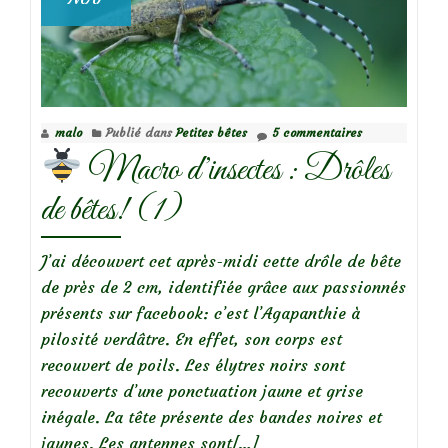
malo
Publié dans
Petites bêtes
5 commentaires
Macro d’insectes : Drôles
de bêtes! (1)
J’ai découvert cet après-midi cette drôle de bête
de près de 2 cm, identifiée grâce aux passionnés
présents sur facebook: c’est l’Agapanthie à
pilosité verdâtre. En effet, son corps est
recouvert de poils. Les élytres noirs sont
recouverts d’une ponctuation jaune et grise
inégale. La tête présente des bandes noires et
En
jaunes. Les antennes sont
[…]