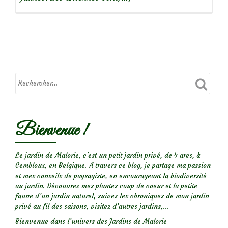
savoir
plus
sur
Macro
d’insectes
:
Drôles
de
Bienvenue !
bêtes!
(1)
Le jardin de Malorie, c'est un petit jardin privé, de 4 ares, à
Gembloux, en Belgique. A travers ce blog, je partage ma passion
et mes conseils de paysagiste, en encourageant la biodiversité
au jardin. Découvrez mes plantes coup de coeur et la petite
faune d’un jardin naturel, suivez les chroniques de mon jardin
privé au fil des saisons, visitez d’autres jardins,...
Bienvenue dans l’univers des Jardins de Malorie