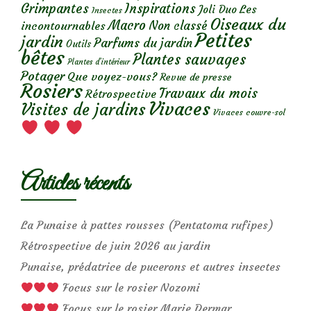
Grimpantes
Inspirations
Les
Joli Duo
Insectes
Oiseaux du
Macro
Non classé
incontournables
Petites
jardin
Parfums du jardin
Outils
bêtes
Plantes sauvages
Plantes d’intérieur
Potager
Que voyez-vous?
Revue de presse
Rosiers
Travaux du mois
Rétrospective
Vivaces
Visites de jardins
Vivaces couvre-sol
Articles récents
La Punaise à pattes rousses (Pentatoma rufipes)
Rétrospective de juin 2026 au jardin
Punaise, prédatrice de pucerons et autres insectes
Focus sur le rosier Nozomi
Focus sur le rosier Marie Dermar