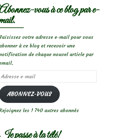
Abonnez-vous à ce blog par e-
mail.
Saisissez votre adresse e-mail pour vous
abonner à ce blog et recevoir une
notification de chaque nouvel article par
email.
Adresse
e-
mail
ABONNEZ-VOUS
Rejoignez les 1 740 autres abonnés
Je passe à la télé!