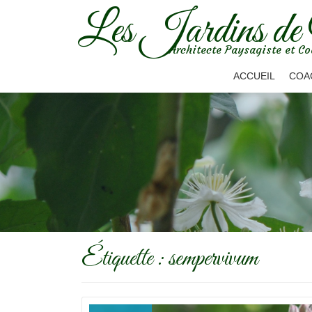
Les Jardins de
Aller
Architecte Paysagiste et Co
au
contenu
ACCUEIL
COA
Étiquette :
sempervivum