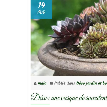
14
MAI
malo
Publié dans
Déco jardin et b
Déco: une vasque de succulent