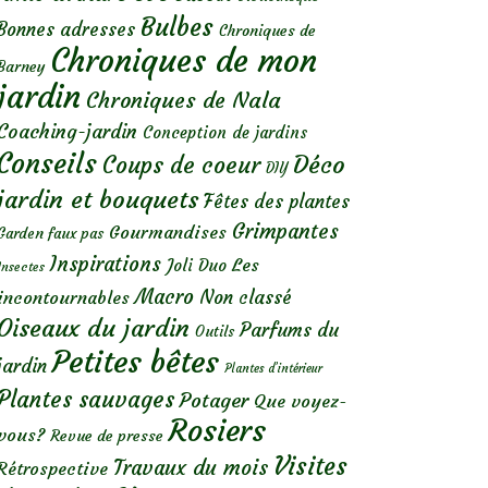
Bulbes
Bonnes adresses
Chroniques de
Chroniques de mon
Barney
jardin
Chroniques de Nala
Coaching-jardin
Conception de jardins
Conseils
Déco
Coups de coeur
DIY
jardin et bouquets
Fêtes des plantes
Grimpantes
Gourmandises
Garden faux pas
Inspirations
Les
Joli Duo
Insectes
Macro
Non classé
incontournables
Oiseaux du jardin
Parfums du
Outils
Petites bêtes
jardin
Plantes d’intérieur
Plantes sauvages
Potager
Que voyez-
Rosiers
vous?
Revue de presse
Visites
Travaux du mois
Rétrospective