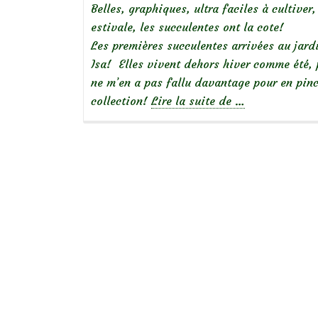
Belles, graphiques, ultra faciles à cultive
estivale, les succulentes ont la cote!
Les premières succulentes arrivées au jard
Isa! Elles vivent dehors hiver comme été, 
ne m’en a pas fallu davantage pour en pinc
à
collection!
Lire la suite de
…
propos
deDéco:
une
vasque
de
succulentes