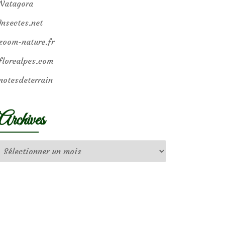
Natagora
Insectes.net
zoom-nature.fr
florealpes.com
notesdeterrain
Archives
Archives