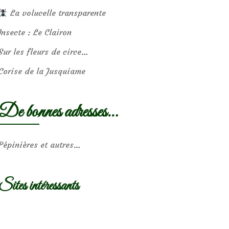
La volucelle transparente
Insecte : Le Clairon
Sur les fleurs de circe…
Corise de la Jusquiame
De bonnes adresses…
Pépinières et autres…
Sites intéressants