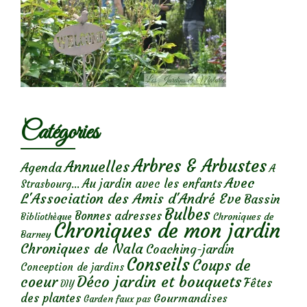
Catégories
Arbres & Arbustes
Annuelles
Agenda
A
Avec
Au jardin avec les enfants
Strasbourg...
L'Association des Amis d'André Eve
Bassin
Bulbes
Bonnes adresses
Chroniques de
Bibliothèque
Chroniques de mon jardin
Barney
Chroniques de Nala
Coaching-jardin
Conseils
Coups de
Conception de jardins
Déco jardin et bouquets
coeur
Fêtes
DIY
des plantes
Gourmandises
Garden faux pas