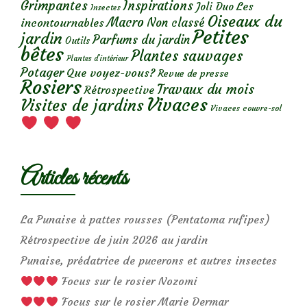
Grimpantes
Inspirations
Les
Joli Duo
Insectes
Oiseaux du
Macro
Non classé
incontournables
Petites
jardin
Parfums du jardin
Outils
bêtes
Plantes sauvages
Plantes d’intérieur
Potager
Que voyez-vous?
Revue de presse
Rosiers
Travaux du mois
Rétrospective
Vivaces
Visites de jardins
Vivaces couvre-sol
Articles récents
La Punaise à pattes rousses (Pentatoma rufipes)
Rétrospective de juin 2026 au jardin
Punaise, prédatrice de pucerons et autres insectes
Focus sur le rosier Nozomi
Focus sur le rosier Marie Dermar