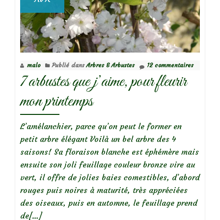
malo
Publié dans
Arbres & Arbustes
12 commentaires
7 arbustes que j’aime, pour fleurir
mon printemps
L’amélanchier, parce qu’on peut le former en
petit arbre élégant Voilà un bel arbre des 4
saisons! Sa floraison blanche est éphémère mais
ensuite son joli feuillage couleur bronze vire au
vert, il offre de jolies baies comestibles, d’abord
rouges puis noires à maturité, très appréciées
des oiseaux, puis en automne, le feuillage prend
En
de
[…]