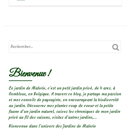
savoir
plus
sur7
arbustes
que
j’aime,
pour
fleurir
mon
Bienvenue !
printemps
Le jardin de Malorie, c'est un petit jardin privé, de 4 ares, à
Gembloux, en Belgique. A travers ce blog, je partage ma passion
et mes conseils de paysagiste, en encourageant la biodiversité
au jardin. Découvrez mes plantes coup de coeur et la petite
faune d’un jardin naturel, suivez les chroniques de mon jardin
privé au fil des saisons, visitez d’autres jardins,...
Bienvenue dans l’univers des Jardins de Malorie