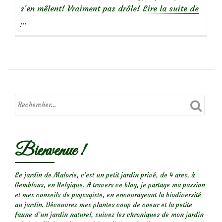
à
s’en mêlent! Vraiment pas drôle!
Lire la suite de
propo
…
deArb
persis
:
Quelle
altern
à
la
place
des
Bienvenue !
buis?
Le jardin de Malorie, c'est un petit jardin privé, de 4 ares, à
Gembloux, en Belgique. A travers ce blog, je partage ma passion
et mes conseils de paysagiste, en encourageant la biodiversité
au jardin. Découvrez mes plantes coup de coeur et la petite
faune d’un jardin naturel, suivez les chroniques de mon jardin