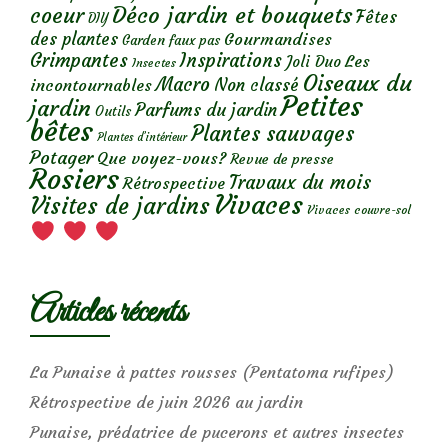
Déco jardin et bouquets
coeur
Fêtes
DIY
des plantes
Gourmandises
Garden faux pas
Grimpantes
Inspirations
Les
Joli Duo
Insectes
Oiseaux du
Macro
Non classé
incontournables
Petites
jardin
Parfums du jardin
Outils
bêtes
Plantes sauvages
Plantes d’intérieur
Potager
Que voyez-vous?
Revue de presse
Rosiers
Travaux du mois
Rétrospective
Vivaces
Visites de jardins
Vivaces couvre-sol
Articles récents
La Punaise à pattes rousses (Pentatoma rufipes)
Rétrospective de juin 2026 au jardin
Punaise, prédatrice de pucerons et autres insectes