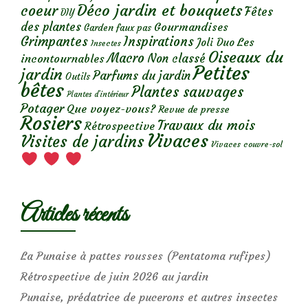
Déco jardin et bouquets
coeur
Fêtes
DIY
des plantes
Gourmandises
Garden faux pas
Grimpantes
Inspirations
Les
Joli Duo
Insectes
Oiseaux du
Macro
Non classé
incontournables
Petites
jardin
Parfums du jardin
Outils
bêtes
Plantes sauvages
Plantes d’intérieur
Potager
Que voyez-vous?
Revue de presse
Rosiers
Travaux du mois
Rétrospective
Vivaces
Visites de jardins
Vivaces couvre-sol
Articles récents
La Punaise à pattes rousses (Pentatoma rufipes)
Rétrospective de juin 2026 au jardin
Punaise, prédatrice de pucerons et autres insectes