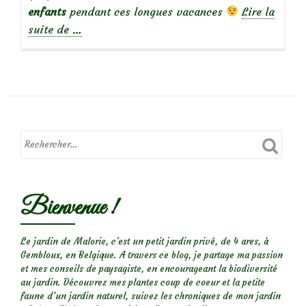
enfants
pendant ces longues vacances
Lire la
à
suite de
…
propos
deConseils
:
Tester
la
terre
de
son
jardin
Bienvenue !
Le jardin de Malorie, c'est un petit jardin privé, de 4 ares, à
Gembloux, en Belgique. A travers ce blog, je partage ma passion
et mes conseils de paysagiste, en encourageant la biodiversité
au jardin. Découvrez mes plantes coup de coeur et la petite
faune d’un jardin naturel, suivez les chroniques de mon jardin