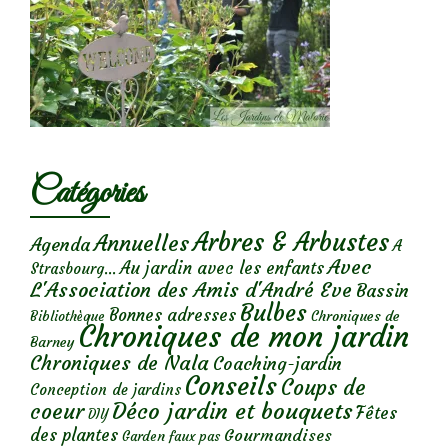
Catégories
Arbres & Arbustes
Annuelles
Agenda
A
Avec
Au jardin avec les enfants
Strasbourg...
L'Association des Amis d'André Eve
Bassin
Bulbes
Bonnes adresses
Chroniques de
Bibliothèque
Chroniques de mon jardin
Barney
Chroniques de Nala
Coaching-jardin
Conseils
Coups de
Conception de jardins
Déco jardin et bouquets
coeur
Fêtes
DIY
des plantes
Gourmandises
Garden faux pas