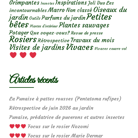
Grimpantes
Inspirations
Les
Joli Duo
Insectes
Oiseaux du
Macro
Non classé
incontournables
Petites
jardin
Parfums du jardin
Outils
bêtes
Plantes sauvages
Plantes d’intérieur
Potager
Que voyez-vous?
Revue de presse
Rosiers
Travaux du mois
Rétrospective
Vivaces
Visites de jardins
Vivaces couvre-sol
Articles récents
La Punaise à pattes rousses (Pentatoma rufipes)
Rétrospective de juin 2026 au jardin
Punaise, prédatrice de pucerons et autres insectes
Focus sur le rosier Nozomi
Focus sur le rosier Marie Dermar