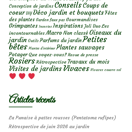
Conseils
Coups de
Conception de jardins
Déco jardin et bouquets
coeur
Fêtes
DIY
des plantes
Gourmandises
Garden faux pas
Grimpantes
Inspirations
Les
Joli Duo
Insectes
Oiseaux du
Macro
Non classé
incontournables
Petites
jardin
Parfums du jardin
Outils
bêtes
Plantes sauvages
Plantes d’intérieur
Potager
Que voyez-vous?
Revue de presse
Rosiers
Travaux du mois
Rétrospective
Vivaces
Visites de jardins
Vivaces couvre-sol
Articles récents
La Punaise à pattes rousses (Pentatoma rufipes)
Rétrospective de juin 2026 au jardin