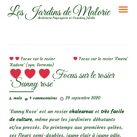
Les Jardins de Malorie
DÉ
Aller
Architecte Paysagiste et Coaching Jardin
au
LA
contenu
NA
NAVIGATION DE L’ARTICLE
Focus sur le rosier
Focus sur le rosier ‘Emera’
‘Kadora’ (syn. Sorrento)
Focus sur le rosier
‘Sunny rose’
29 septembre 2020
malo
4 commentaires
‘Sunny Rose’ est un rosier
chaleureux
et
très facile
de culture
, même pour les jardiniers débutants
et/ou pressés. Du printemps aux premières gelées,
ses fleurs semi-doubles, jaune clair à jaune pâle,