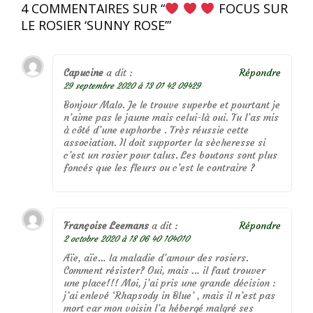
4 COMMENTAIRES SUR “
FOCUS SUR
LE ROSIER ‘SUNNY ROSE’
”
Capucine
a dit :
Répondre
29 septembre 2020 à 13 01 42 09429
Bonjour Malo. Je le trouve superbe et pourtant je
n’aime pas le jaune mais celui-là oui. Tu l’as mis
à côté d’une euphorbe . Très réussie cette
association. Il doit supporter la sècheresse si
c’est un rosier pour talus. Les boutons sont plus
foncés que les fleurs ou c’est le contraire ?
Françoise Leemans
a dit :
Répondre
2 octobre 2020 à 18 06 40 104010
Aïe, aïe… la maladie d’amour des rosiers.
Comment résister? Oui, mais … il faut trouver
une place!!! Moi, j’ai pris une grande décision :
j’ai enlevé ‘Rhapsody in Blue’ , mais il n’est pas
mort car mon voisin l’a hébergé malgré ses