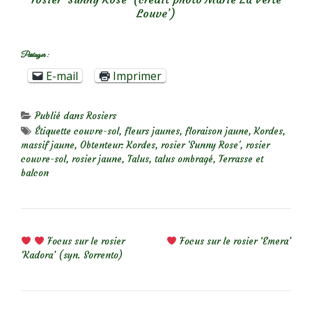
Louve’)
Partager :
E-mail
Imprimer
Publié dans
Rosiers
Étiquette
couvre-sol
,
fleurs jaunes
,
floraison jaune
,
Kordes
,
massif jaune
,
Obtenteur: Kordes
,
rosier 'Sunny Rose'
,
rosier
couvre-sol
,
rosier jaune
,
Talus
,
talus ombragé
,
Terrasse et
balcon
NAVIGATION DE L’ARTICLE
Focus sur le rosier
Focus sur le rosier ‘Emera’
‘Kadora’ (syn. Sorrento)