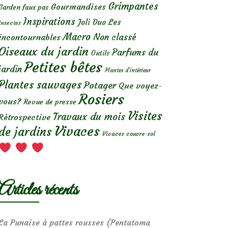
Grimpantes
Gourmandises
Garden faux pas
Inspirations
Les
Joli Duo
Insectes
Macro
Non classé
incontournables
Oiseaux du jardin
Parfums du
Outils
Petites bêtes
jardin
Plantes d’intérieur
Plantes sauvages
Potager
Que voyez-
Rosiers
vous?
Revue de presse
Visites
Travaux du mois
Rétrospective
Vivaces
de jardins
Vivaces couvre-sol
Articles récents
La Punaise à pattes rousses (Pentatoma