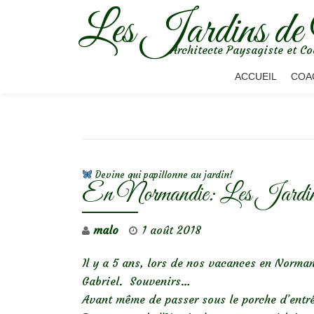
Les Jardins de
Aller
Architecte Paysagiste et Co
au
contenu
ACCUEIL
COA
NAVIGATION DE L’ARTICLE
Devine qui papillonne au jardin!
En Normandie: Les Jardins
malo
1 août 2018
Il y a 5 ans, lors de nos vacances en Norman
Gabriel. Souvenirs…
Avant même de passer sous le porche d’entré