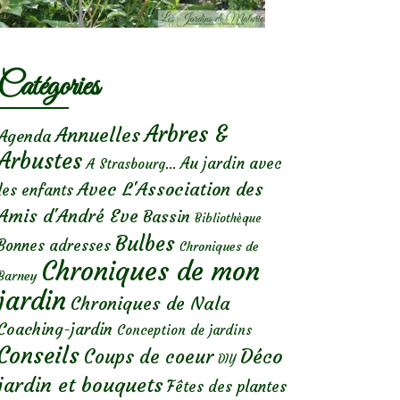
Catégories
Arbres &
Annuelles
Agenda
Arbustes
Au jardin avec
A Strasbourg...
Avec L'Association des
les enfants
Amis d'André Eve
Bassin
Bibliothèque
Bulbes
Bonnes adresses
Chroniques de
Chroniques de mon
Barney
jardin
Chroniques de Nala
Coaching-jardin
Conception de jardins
Conseils
Déco
Coups de coeur
DIY
jardin et bouquets
Fêtes des plantes