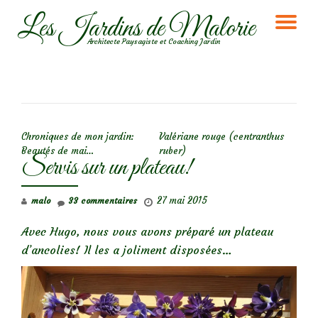
Les Jardins de Malorie
DÉ
Aller
Architecte Paysagiste et Coaching Jardin
au
LA
contenu
NA
NAVIGATION DE L’ARTICLE
Chroniques de mon jardin:
Valériane rouge (centranthus
Beautés de mai…
ruber)
Servis sur un plateau!
27 mai 2015
malo
33 commentaires
Avec Hugo, nous vous avons préparé un plateau
d’ancolies! Il les a joliment disposées…