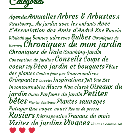
Catégories
Arbres & Arbustes
Annuelles
Agenda
A
Avec
Au jardin avec les enfants
Strasbourg...
L'Association des Amis d'André Eve
Bassin
Bulbes
Bonnes adresses
Chroniques de
Bibliothèque
Chroniques de mon jardin
Barney
Chroniques de Nala
Coaching-jardin
Conseils
Coups de
Conception de jardins
Déco jardin et bouquets
coeur
Fêtes
DIY
des plantes
Gourmandises
Garden faux pas
Grimpantes
Inspirations
Les
Joli Duo
Insectes
Oiseaux du
Macro
Non classé
incontournables
Petites
jardin
Parfums du jardin
Outils
bêtes
Plantes sauvages
Plantes d’intérieur
Potager
Que voyez-vous?
Revue de presse
Rosiers
Travaux du mois
Rétrospective
Vivaces
Visites de jardins
Vivaces couvre-sol