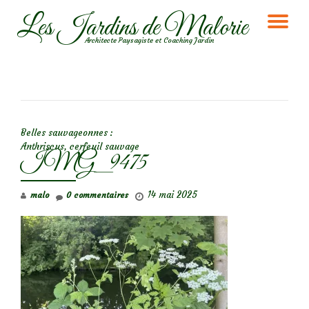
Les Jardins de Malorie
DÉ
Aller
Architecte Paysagiste et Coaching Jardin
au
LA
contenu
NA
NAVIGATION DE L’ARTICLE
Belles sauvageonnes :
Anthriscus, cerfeuil sauvage
IMG_9475
14 mai 2025
malo
0 commentaires