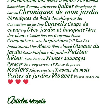
L'Association des Amis d'André Eve
Bassin
Bulbes
Bonnes adresses
Chroniques de
Bibliothèque
Chroniques de mon jardin
Barney
Chroniques de Nala
Coaching-jardin
Conseils
Coups de
Conception de jardins
Déco jardin et bouquets
coeur
Fêtes
DIY
des plantes
Gourmandises
Garden faux pas
Grimpantes
Inspirations
Les
Joli Duo
Insectes
Oiseaux du
Macro
Non classé
incontournables
Petites
jardin
Parfums du jardin
Outils
bêtes
Plantes sauvages
Plantes d’intérieur
Potager
Que voyez-vous?
Revue de presse
Rosiers
Travaux du mois
Rétrospective
Vivaces
Visites de jardins
Vivaces couvre-sol
Articles récents