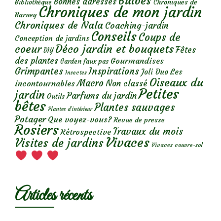
Bulbes
Bonnes adresses
Chroniques de
Bibliothèque
Chroniques de mon jardin
Barney
Chroniques de Nala
Coaching-jardin
Conseils
Coups de
Conception de jardins
Déco jardin et bouquets
coeur
Fêtes
DIY
des plantes
Gourmandises
Garden faux pas
Grimpantes
Inspirations
Les
Joli Duo
Insectes
Oiseaux du
Macro
Non classé
incontournables
Petites
jardin
Parfums du jardin
Outils
bêtes
Plantes sauvages
Plantes d’intérieur
Potager
Que voyez-vous?
Revue de presse
Rosiers
Travaux du mois
Rétrospective
Vivaces
Visites de jardins
Vivaces couvre-sol
Articles récents