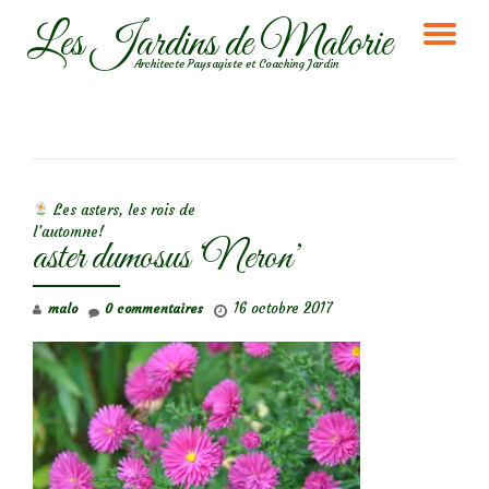
Les Jardins de Malorie
DÉ
Aller
Architecte Paysagiste et Coaching Jardin
au
LA
contenu
NA
NAVIGATION DE L’ARTICLE
Les asters, les rois de
l’automne!
aster dumosus ‘Neron’
16 octobre 2017
malo
0 commentaires