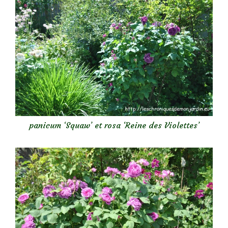
panicum ‘Squaw’ et rosa ‘Reine des Violettes’