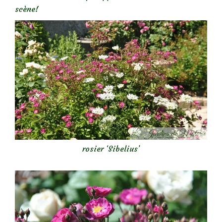
scène!
rosier ‘Sibelius’