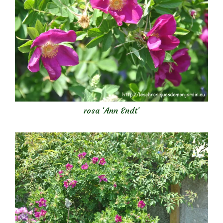
rosa ‘Ann Endt’