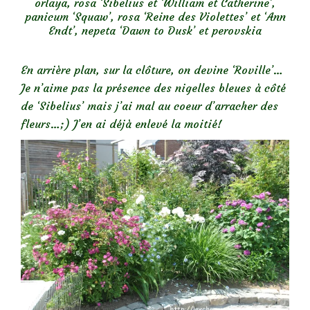
orlaya, rosa ‘Sibelius et ‘William et Catherine’,
panicum ‘Squaw’, rosa ‘Reine des Violettes’ et ‘Ann
Endt’, nepeta ‘Dawn to Dusk’ et perovskia
En arrière plan, sur la clôture, on devine ‘Roville’…
Je n’aime pas la présence des nigelles bleues à côté
de ‘Sibelius’ mais j’ai mal au coeur d’arracher des
fleurs…;) J’en ai déjà enlevé la moitié!