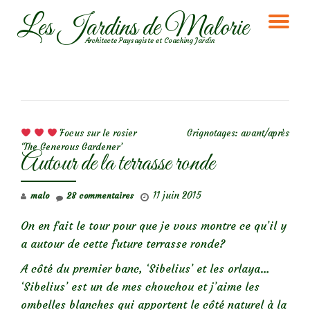
Les Jardins de Malorie
DÉ
Aller
Architecte Paysagiste et Coaching Jardin
au
LA
contenu
NA
NAVIGATION DE L’ARTICLE
Focus sur le rosier
Grignotages: avant/après
‘The Generous Gardener’
Autour de la terrasse ronde
11 juin 2015
malo
28 commentaires
On en fait le tour pour que je vous montre ce qu’il y
a autour de cette future terrasse ronde?
A côté du premier banc, ‘Sibelius’ et les orlaya…
‘Sibelius’ est un de mes chouchou et j’aime les
ombelles blanches qui apportent le côté naturel à la